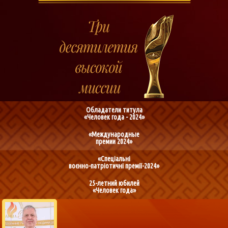
Обладатели титула
«Человек года - 2024»
«Международные
премии 2024»
«Спеціальні
воєнно-патріотичні премії-2024»
25-летний юбилей
«Человек года»