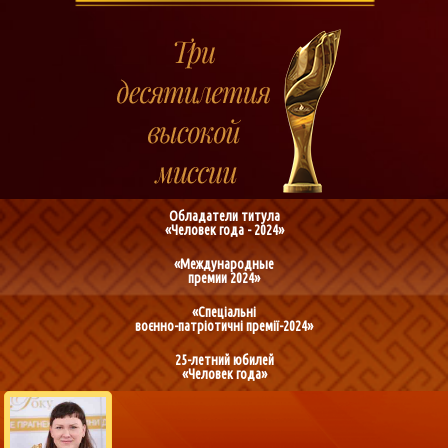
Обладатели титула
«Человек года - 2024»
«Международные
премии 2024»
«Спеціальні
воєнно-патріотичні премії-2024»
25-летний юбилей
«Человек года»