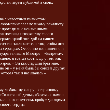
редстал перед публикой в своих
ова с известным пианистом
 аккомпанировал великому вокалисту.
ые проходили с неизменными
ов посвящал творчеству своего
веркать яркой звездой на нашем
рчества заключается в том, чтобы имя
ших сердцах». Особенно возвышенно и
уара великого Маэстро – «Встреча»,
сцене, я всегда соотношу с тем, как
аров. – Он как старший брат мне,
 не он – у меня была бы совсем другая
которая так и называлась –
ему любимому жанру – старинному
«Солнечный день», «Зачем я с вами в
окального искусства, пробуждающими
своего сердца.