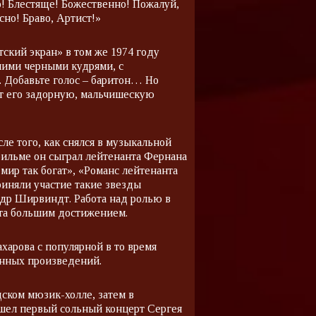
! Блестяще! Божественно! Пожалуй,
но! Браво, Артист!»
ский экран» в том же 1974 году
шими черными кудрями, с
. Добавьте голос – баритон… Но
ит его задорную, мальчишескую
ле того, как снялся в музыкальной
ильме он сыграл лейтенанта Фернана
ир так богат», «Романс лейтенанта
риняли участие такие звезды
ндр Ширвиндт. Работа над ролью в
ста большим достижением.
харова с популярной в то время
енных произведений.
ском мюзик-холле, затем в
ошел первый сольный концерт Сергея