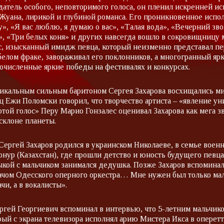
датель особого, неповторимого голоса, он пленил искренней и
Жуана, лирикой и глубиной романса. Его проникновенное исп
у», «Я вас люблю, я думаю о вас», «Талая вода», «Вечерний зв
», «Три белых коня» и других навсегда вошло в сокровищницу
с, изысканный имидж певца, который неизменно представал пе
белом фраке, завораживал его поклонников, а многогранный ярк
очисленные яркие победы на фестивалях и конкурсах.
икальным сильным баритоном Сергея Захарова восхищались м
ц Ежи Поломски говорил, что творчество артиста – «явление у
отой голос» Перу Марио Гонзалес оценивал Захарова как мега зв
склоне планеты.
ергей Захаров родился в украинском Николаеве, в семье военн
онур (Казахстан), где прошли детство и юность будущего певца.
кой с мальчиком занимался дедушка. Позже Захаров вспомина
ачом Одесского оперного оркестра… Мне нужен был только мал
ачи, а в вокалисты».
ргей Георгиевич вспоминал в интервью, что 5-летним мальчико
рый с экрана телевизора исполнял арию Мистера Икса в оперет