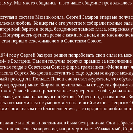
рамму. Мы много общались, и это наше общение продолжалось 
ступая в составе Мюзик-холла, Сергей Захаров впервые почувст
ельская любовь. Концерты с его участием собирали полные зал
вторимый баритон певца, бездонные темные глаза, искренняя 
с. Популярность артиста росла с каждым днем, а по мнению же
 стал первым секс-символом в Советском Союзе.
1974 году Сергей Захаров решил попробовать свои силы на ме
й» в Болгарии. Там он получил первую премию за исполнение 
стная тогда в Советском Союзе фирма грамзаписи «Мелодия» 
ласила Сергея Захарова выступить в еще одном конкурсе межд
рый проходил в Польше. Певец снова стал лауреатом, что обус
ународном рынке. Фирма получила заказы от других фирм-уча
тинок. Далее были стремительные и уверенные победы на конку
иславе, а также на конкурсе в Буэнос-Айресе под названием «З
ось познакомиться с кумиром детства и всей жизни – Георгом О
одит под знаком его благословения», – с гордостью любил повт
изнание и любовь поклонников была безгранична. Они забрасы
ма, иногда совсем короткие, например такие: «Уважаемый, Се