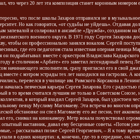
нал, что через 20 лет эта композиция станет коронным номером
тересно, что после школы Захаров отправился не в музыкально
ерситет. Но как говорится, «от судьбы не уйдешь». Отдавая до
ым запевалой и солировал в ансамбле «Дружба», созданном на
неазиатского военного округа. В 1971 году Сергея Захарова до
ву, чтобы он профессионально занялся вокалом. Сергей посту
несиных, где его педагогом стала известная оперная певица Ма
я он подрабатывал: вместе с оркестром Владислава Кадырского 
 году в столичном «Арбате» его заметил легендарный певец Л
сом начинающего исполнителя, сразу пригласил его в свой джа
ц вместе с мэтром эстрады тех лет находился на гастролях. А к
нчились, перевелся в училище им. Римского-Корсакова в Ленингр
 и началась певческая карьера Сергея Захарова. Его с радость
рый в то время считался лучшим не только в Советском Союзе, н
 коллектив, в который входил Сергей Захаров, был удостоен че
альному певцу Муслиму Магомаеву. Эта встреча во многом опр
еской обстановке он спел Магомаеву его же песни, тот акком
ал его, снимал на кинокамеру. Метр вокала почувствовал огро
к опытный наставник, давал ему бесценные советы. «Потом уже
омые, – рассказывал позже Сергей Георгиевич, – Я к тому врем
упали в одних концертах: я, конечно, где-то в середине, он, ес