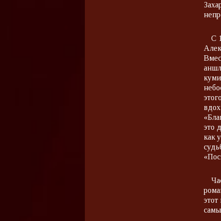
Заха
непр
С 
Алек
Вмес
аншл
куми
небо
этог
вдох
«Бла
это 
как 
судь
«Пос
Ча
рома
этот
самы