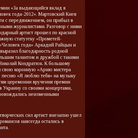
ремии «За выдающийся вклад в
овек года-2012». Мартовский Киев
ти с передвижением, он прибыл в
чными журналистами. Разговор с ними
ндарный артист прошел по красной
ижную статуэтку «Прометей-
 «Человек года» Аркадий Райцын и
 выразил благодарность родной
ольшим талантом и дружбой с такими
 Николай Кондратюк. К большому
л свою коронную «Арию мистера
ю песню «Я люблю тебя» на музыку
стям церемонии вручения премии
в Украину со своими концертами,
провождались неизменными
 творческих сил артист внезапно ушел
 романсов навсегда остались в
нта.