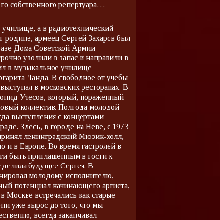
 его собственного репертуара…
е училище, а в радиотехнический
лг родине, армеец Сергей Захаров был
 базе Дома Советской Армии
срочно уволили в запас и направили в
пил в музыкальное училище
ргарита Ланда. В свободное от учебы
выступал в московских ресторанах. В
еонид Утесов, который, пораженный
зовый коллектив. Полгода молодой
огда выступления с концертами
аде. Здесь, в городе на Неве, с 1973
ю принял ленинградский Мюзик-холл,
о и в Европе. Во время гастролей в
сти быть приглашенным в гости к
еделила будущее Сергея. В
панировал молодому исполнителю,
мный потенциал начинающего артиста,
 в Москве встречались как старые
ени уже вырос до того, что мы
тественно, всегда заканчивал