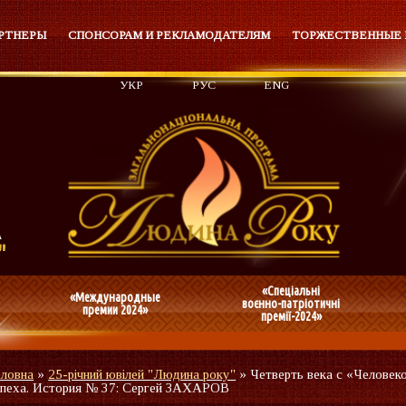
РТНЕРЫ
СПОНСОРАМ И РЕКЛАМОДАТЕЛЯМ
ТОРЖЕСТВЕННЫЕ
УКР
РУС
ENG
«Спеціальні
«Международные
воєнно-патріотичні
премии 2024»
премії-2024»
оловна
»
25-річний ювілей "Людина року"
»
Четверть века с «Человек
спеха. История № 37: Сергей ЗАХАРОВ