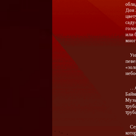
обла
Дон 
цвет
саду
голо
или 
мног
Ун
певе
«зол
небо
…С
Байк
Музы
труб
труб
Се
кото