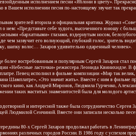
евзойденным исполнением песни «Яблони в цвету». Прекрасно
ко в Вашем исполнении песня по-настоящему звучит так прекрас
зывам зрителей вторила и официальная критика. Журнал «Совет
л о нем: «Представьте себе худого, высоченного юношу с боль
расными «бархатными» глазами, вздернутым носом, белозубого
де чем зазвучит его волнующий, глубокий голос, зритель вид
ку, шапку волос… Захаров удивительно одаренный человек».
е более востребованным и популярным Сергей Захаров стал пос
дии «Небесные ласточки» режиссера Леонида Квинихидзе. В ф
латре. Певец исполнил в фильме композиции «Мир так велик, м
ана Шамплатре», «Это значит жить». Вместе с ним в фильме п
тского кино, как Андрей Миронов, Людмила Гурченко, Алекса
жении таких маститых знаменитостей была для молодого арти
одотворной и интересной также была сотрудничество Сергея За
цей Людмилой Сенчиной. Вместе они записали несколько пес
середины 80-х Сергей Захаров продолжал работать в Ленинград
рмониях различных городов России. В 1986 году с успехом пр