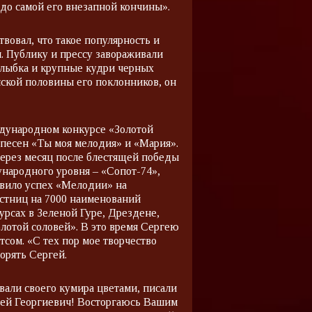
до самой его внезапной кончины».
вовал, что такое популярность и
ы. Публику и прессу завораживали
улыбка и крупные кудри черных
нской половины его поклонников, он
ждународном конкурсе «Золотой
песен «Ты моя мелодия» и «Мария».
через месяц после блестящей победы
ународного уровня – «Сопот-74»,
ловило успех «Мелодии» на
стниц на 7000 наименований
рсах в Зеленой Гуре, Дрездене,
олотой соловей». В это время Сергею
тсом. «С тех пор мое творчество
орять Сергей.
вали своего кумира цветами, писали
ргей Георгиевич! Восторгаюсь Вашим