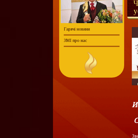
Ч
у
Гарячі новини
ЗМІ про нас
И
С
Зв