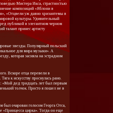
споведью Мистера Икса, страстностью
олнение композиций «Яблони в
он», «Отцвели уж давно хризантемы в
 мировой культуры. Удивительный
ред публикой в элегантном черном
ий талант принес артисту
ировые звезды. Популярный польский
никальное для мира музыки». А
езду, которая засияла на эстрадном
ого. Вскоре отца перевели в
 Тяга к искусству проснулась рано.
л: «Мой дед тридцать лет был первым
енький толчок. Просто я пошел не в
м был очарован голосом Георга Отса,
те «Принцесса цирка». Тогда он еще