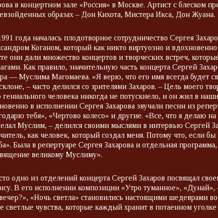
рова в концертном зале «Россия» в Москве. Артист с блеском п
евзойденных образах – Дон Кихота, Мистера Икса, Дон Жуана.
1991 года началась плодотворное сотрудничество Сергея Захар
сандром Коганом, который как никто виртуозно и вдохновенно
те они дали множество концертов и творческих встреч, котор
агами. Как правило, значительную часть концерта Сергей Захар
ра — Муслима Магомаева. «Я верю, что его имя всегда будет с
склоне, – часто делился со зрителями Захаров. – Цель моего тво
о гениального человека никогда не потускнело, и он жил в на
новенно в исполнении Сергея Захарова звучали песни из реперт
годарю тебя», «Чертово колесо» и другие. «Все, что я делаю на 
делал Муслим, – делился своими мыслями в интервью Сергей Зах
учитель, как человек, который создал меня. Потому что, если бы
ба». Была в репертуаре Сергея Захарова и отдельная программа, 
вящение великому Муслиму».
сто одно из отделений концерта Сергей Захаров посвящал сво
нсу. В его исполнении композиции «Утро туманное», «Дунай», 
 вечер?», «Ночь светла» становились настоящими шедеврами в
е светлые чувства, которые каждый хранит в потаенном уголке 