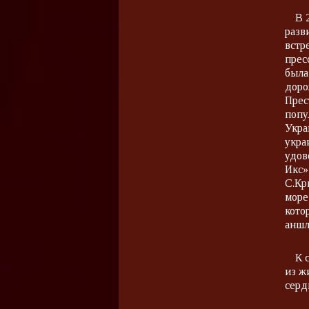
В 
разв
встр
прес
была
доро
Прес
попу
Укра
укра
удов
Икс»
С.Кр
море
кото
аншл
К 
из ж
серд