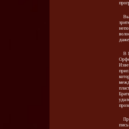
прог
Вы
зрит
непо
воло
даже
В 
Орфе
Изве
приг
кото
межд
плас
Брат
удал
прох
Пр
пись