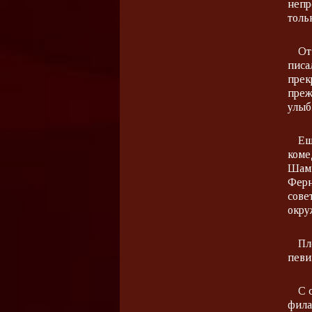
непр
толь
От
писа
прек
преж
улыб
Ещ
коме
Шамп
Ферн
сове
окру
Пл
певи
С 
фила