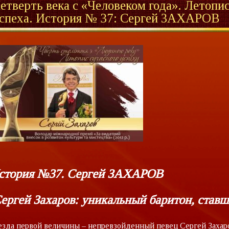
етверть века с «Человеком года». Летопи
спеха. История № 37: Сергей ЗАХАРОВ
стория №37. Сергей ЗАХАРОВ
ергей Захаров: уникальный баритон, став
езда первой величины – непревзойденный певец Сергей Захаро