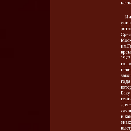
не з
Ин
унив
ротн
Сред
Моск
им.Г
врем
1973
голо
певе
зако
года
кото
Баку
гени
друж
слуш
и ка
знак
выст