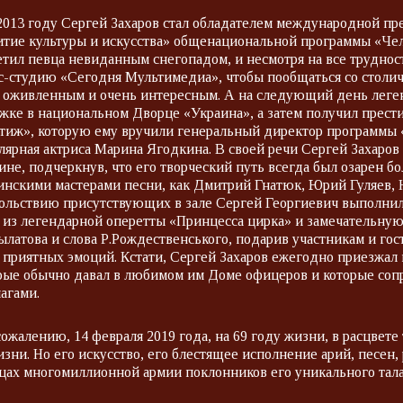
2013 году Сергей Захаров стал обладателем международной п
итие культуры и искусства» общенациональной программы «Чел
етил певца невиданным снегопадом, и несмотря на все труднос
с-студию «Сегодня Мультимедиа», чтобы пообщаться со столи
 оживленным и очень интересным. А на следующий день леге
жке в национальном Дворце «Украина», а затем получил прест
тиж», которую ему вручили генеральный директор программы
лярная актриса Марина Ягодкина. В своей речи Сергей Захаров
ине, подчеркнув, что его творческий путь всегда был озарен б
инскими мастерами песни, как Дмитрий Гнатюк, Юрий Гуляев,
ольствию присутствующих в зале Сергей Георгиевич выполни
 из легендарной оперетты «Принцесса цирка» и замечательну
ылатова и слова Р.Рождественського, подарив участникам и го
 приятных эмоций. Кстати, Сергей Захаров ежегодно приезжал 
рые обычно давал в любимом им Доме офицеров и которые со
агами.
сожалению, 14 февраля 2019 года, на 69 году жизни, в расцвете
изни. Но его искусство, его блестящее исполнение арий, песен,
цах многомиллионной армии поклонников его уникального тала