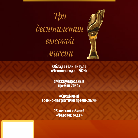
Обладатели титула
«Человек года - 2024»
«Международные
премии 2024»
«Спеціальні
воєнно-патріотичні премії-2024»
25-летний юбилей
«Человек года»