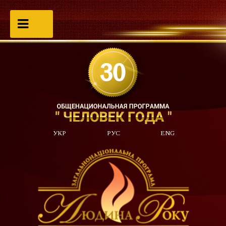
УКР
РУС
ENG