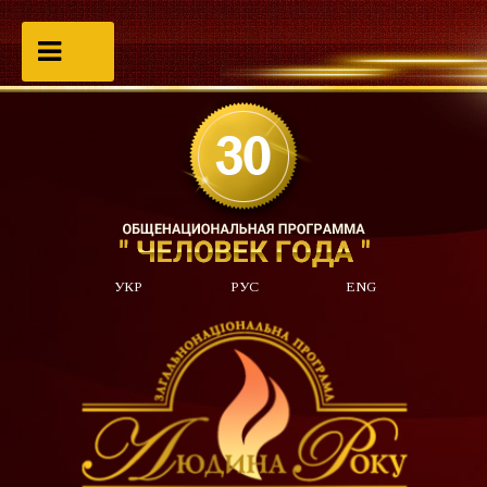
УКР
РУС
ENG