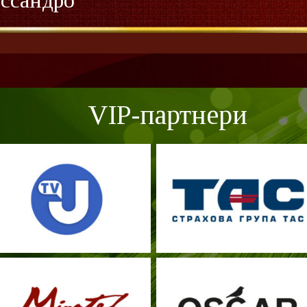
ссандро
VIP-партнери