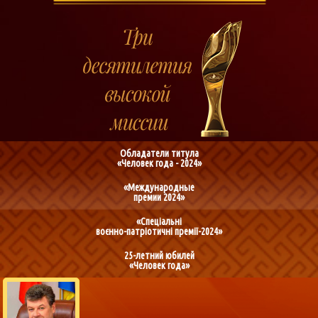
Обладатели титула
«Человек года - 2024»
«Международные
премии 2024»
«Спеціальні
воєнно-патріотичні премії-2024»
25-летний юбилей
«Человек года»