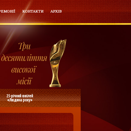
РЕМОНІЇ
КОНТАКТИ
АРХІВ
25-річний ювілей
«Людина року»