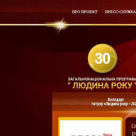
ПРО ПРОЕКТ
ПРЕСС-СЛУЖБА
Володарі
титулу «Людина року – 20
Г
P