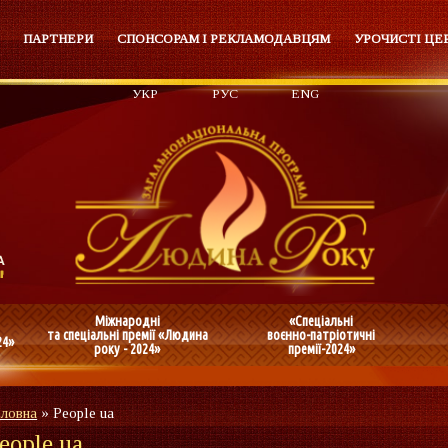
ПАРТНЕРИ
СПОНСОРАМ І РЕКЛАМОДАВЦЯМ
УРОЧИСТІ ЦЕ
УКР
РУС
ENG
Міжнародні
«Спеціальні
та спеціальні премії «Людина
воєнно-патріотичні
24»
року - 2024»
премії-2024»
оловна
»
People ua
eople ua