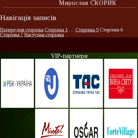
Мирослав СКОРИК
Навігація записів
Попередня сторінка
Сторінка
1
…
Сторінка
5
Сторінка
6
Сторінка
7
Наступна сторінка
VIP-партнери