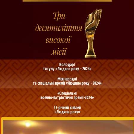
Володарі
титулу «Людина року – 2024»
Міжнародні
та спеціальні премії «Людина року - 2024»
«Спеціальні
воєнно-патріотичні премії-2024»
25-річний ювілей
«Людина року»