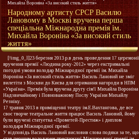
Михайла Вороніна «За високий стиль життя»
Народному артисту СРСР Василю
Лановому в Москві вручена перша
спеціальна Міжнародна премія ім.
Михайла Вороніна «За високий стиль
життя»
[!img_0_l]23 березня 2013 р.в день проведення 17 церемоні
вручення премії «Людина року-2012» через екстримальні
погодні умови володар Міжнародної премії ім. Михайла
Вороніна «За високий стиль життя» Василь Лановий не зміг
вилетіти з Москви до Києва для отримання нагороди в НПМ
«Україна». Премія була вручена другу сім'ї Михайла Вороніна
Надзвичайному і Повноважному Послу України Михайлу
Резніку.
17 травня 2013 в приміщенні театру ім.Е.Вахтангова, де все
своє творче театральне життя працює Василь Лановий, йому
були вручені статуетка «Прометей-Престиж» і диплом
володаря Міжнародної премії.
У відповідь Василь Лановий висловив слова подяки за те, що
став першим володарем престижної Міжнародної премії ім.