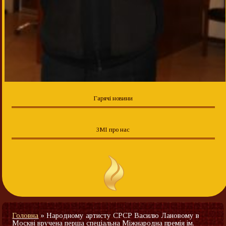
Гарячі новини
ЗМІ про нас
Головна
»
Народному артисту СРСР Василю Лановому в
Москві вручена перша спеціальна Міжнародна премія ім.