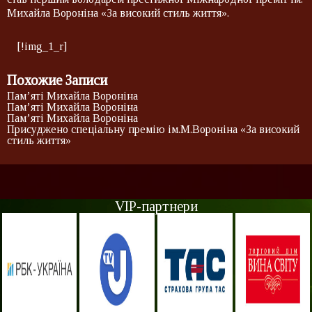
Михайла Вороніна «За високий стиль життя».
[!img_1_r]
Похожие Записи
Пам’яті Михайла Вороніна
Пам’яті Михайла Вороніна
Пам’яті Михайла Вороніна
Присуджено спеціальну премію ім.М.Вороніна «За високий
стиль життя»
VIP-партнери