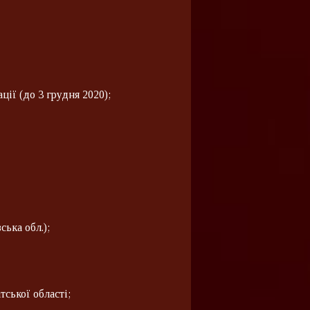
ії (до 3 грудня 2020);
ька обл.);
тської області;