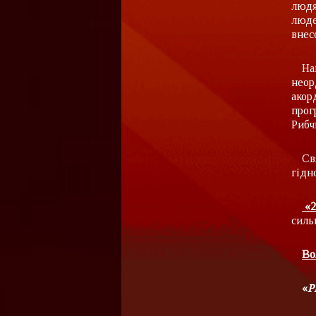
людя
люде
внес
На
неор
акор
прог
Рибч
Св
гідн
«2
силь
Во
«
Р