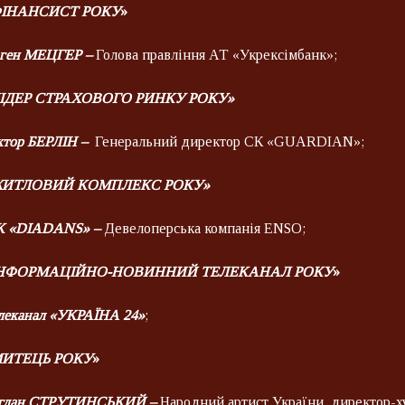
ІНАНСИСТ РОКУ
»
ген МЕЦГЕР –
Голова правління АТ «Укрексімбанк»;
ІДЕР СТРАХОВОГО РИНКУ РОКУ»
ктор БЕРЛІН –
Генеральний директор СК «GUARDIAN»;
ЖИТЛОВИЙ КОМПЛЕКС РОКУ»
 «
DIADANS
» –
Девелоперська компанія ENSO;
НФОРМАЦІЙНО-НОВИННИЙ ТЕЛЕКАНАЛ РОКУ
»
леканал «УКРАЇНА 24»
;
ИТЕЦЬ РОКУ
»
гдан СТРУТИНСЬКИЙ –
Народний артист України, директор-х