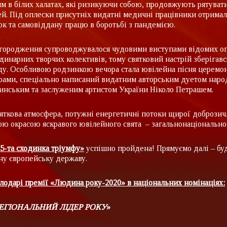
м в білих халатах, які ризикуючи собою, продовжують рятуват
й. Під оплески присутніх видатні медичні працівники отримал
ок та самовіддану працю в боротьбі з пандемією.
городження супроводжувалося чудовими виступами відомих оп
динарних творчих колективів, тому святковий настрій зберігав
ду. Особливою родзинкою вечора стала ювілейна пісня церемоні
рами, спеціально написаний видатним авторським дуетом нар
инським та заслуженим артистом України Ніколо Петрашем.
яткова атмосфера, потужні енергетичні потоки щирої доброзичл
ою окрасою яскравого ювілейного свята – загальнонаціонально
5-та сходинка тріумфу»
успішно пройдена! Прямуємо далі – бу
ну європейську державу.
лодарі премії «Людина року-2020» в національних номінаціях:
ЕГІОНАЛЬНИЙ ЛІДЕР РОКУ
»