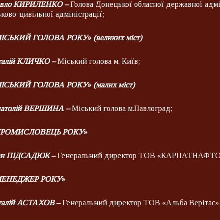
вло КИРИЛЕНКО –
Голова Донецької обласної державної адмін
ьково-цивільної адміністрації;
ІСЬКИЙ ГОЛОВА РОКУ
»
(великих міст)
талій КЛИЧКО
–
Міський голова м. Київ;
ІСЬКИЙ ГОЛОВА РОКУ
»
(малих міст)
атолій ВЕРШИНА
–
Міський голова м.Павлоград;
РОМИСЛОВЕЦЬ РОКУ
»
ан ПІДСАДЮК
–
Генеральний директор ТОВ «КАРПАТНАФТО
ЕНЕДЖЕР РОКУ
»
талій АСТАХОВ
–
Генеральний директор ТОВ «Альба Верітас»