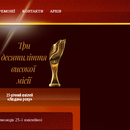
РЕМОНІЇ
КОНТАКТИ
АРХІВ
25-річний ювілей
«Людина року»
еможців 25-ї ювілейної