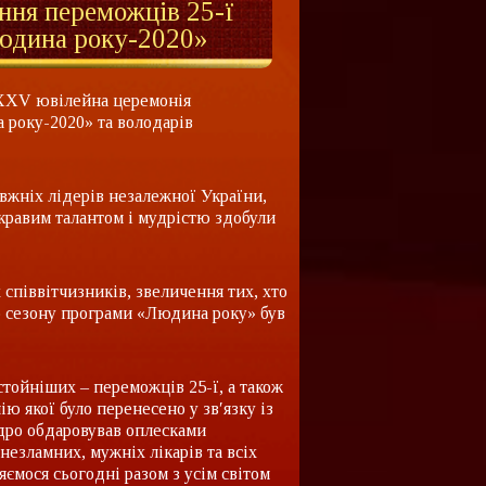
ення переможців 25-ї
Людина року-2020»
я ХХV ювілейна церемонія
року-2020» та володарів
авжніх лідерів незалежної України,
кравим талантом і мудрістю здобули
 співвітчизників, звеличення тих, хто
о сезону програми «Людина року» був
тойніших – переможців 25-ї, а також
 якої було перенесено у зв′язку із
дро обдаровував оплесками
езламних, мужніх лікарів та всіх
яємося сьогодні разом з усім світом