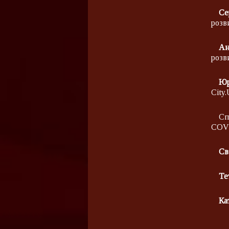
Се
розв
Ан
розв
Юр
City
Сп
COVI
Св
Те
Ка