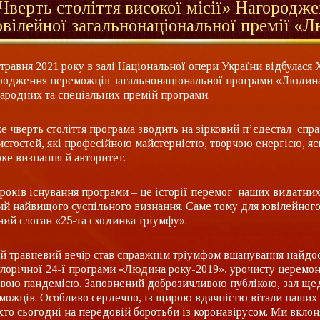
Чверть століття високої місії» Нагородж
вілейної загальнонаціональної премії «
 травня 2021 року в залі Національної опери України відбулас
родження переможців загальнонаціональної програми «Людина 
ародних та спеціальних премій програми.
е чверть століття програма зводить на зірковий п’єдестал спр
истостей, які професійною майстерністю, творчою енергією, яс
ке визнання й авторитет.
 років існування програми – це історії перемог наших видатних
ий найвищого суспільного визнання. Саме тому для ювілейног
ний слоган «25-та сходинка тріумфу».
й травневий вечір став справжнім тріумфом вшанування найдос
лорічної 24-ї програми «Людина року-2019», урочисту церемонію
овою пандемією. Заповнений доброзичливою публікою, зал ще
можців. Особливо сердечно, із щирою вдячністю вітали наших н
 хто сьогодні на передовій боротьби із коронавірусом. Ми вклон