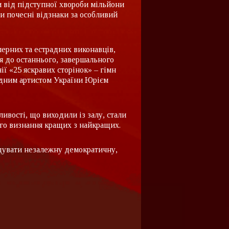
и від підступної хвороби мільйони
и почесні відзнаки за особливий
ерних та естрадних виконавців,
ся до останнього, завершального
ї «25 яскравих сторінок» – гімн
одним артистом України Юрієм
ивості, що виходили із залу, стали
го визнання кращих з найкращих.
дувати незалежну демократичну,