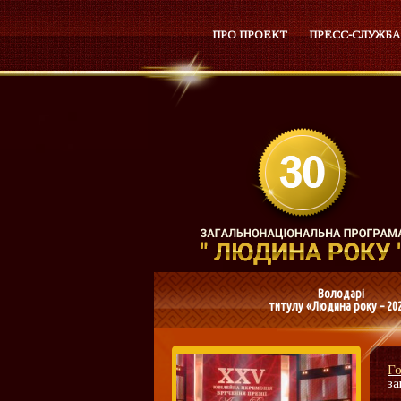
ПРО ПРОЕКТ
ПРЕСС-СЛУЖБА
Володарі
титулу «Людина року – 20
Г
за