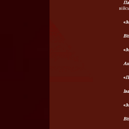
Па
війс
«
М
Ві
«
М
Ан
«
П
Ів
«
М
Ві