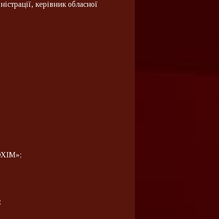
істрації, керівник обласної
ХІМ»;
;