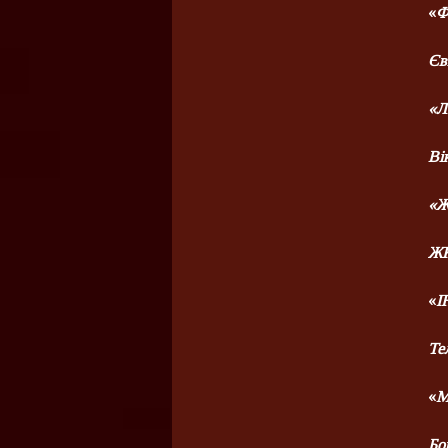
«
Ф
Єв
«Л
Ві
«
ЖК
«
І
Те
«
М
Бо