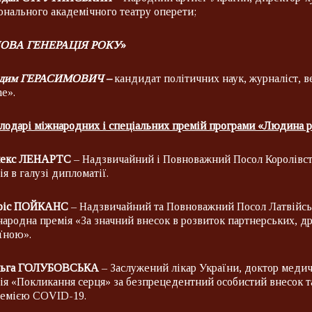
онального академічного театру оперети;
ОВА ГЕНЕРАЦІЯ РОКУ
»
дим ГЕРАСИМОВИЧ –
кандидат політичних наук, журналіст, в
ne».
лодарі міжнародних і спеціальних премій програми «Людина р
екс ЛЕНАРТС
– Надзвичайний і Повноважний Посол Королівст
ія в галузі дипломатії.
іс ПОЙКАНС
– Надзвичайний та Повноважний Посол Латвійськ
ародна премія «За значний внесок в розвиток партнерських, др
їною».
ьга ГОЛУБОВСЬКА
– Заслужений лікар України, доктор меди
ія «Покликання серця» за безпрецедентний особистий внесок т
емією COVID-19.