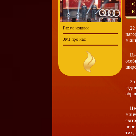
«
ю
22
Гарячі новини
наго
ЗМІ про нас
міжн
Вж
особ
широ
25
гідн
обра
Це
мину
світ
пере
тих,