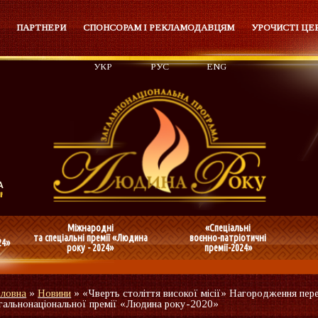
ПАРТНЕРИ
СПОНСОРАМ І РЕКЛАМОДАВЦЯМ
УРОЧИСТІ ЦЕ
УКР
РУС
ENG
Міжнародні
«Спеціальні
та спеціальні премії «Людина
воєнно-патріотичні
24»
року - 2024»
премії-2024»
оловна
»
Новини
»
«Чверть століття високої місії» Нагородження пер
гальнонаціональної премії «Людина року-2020»