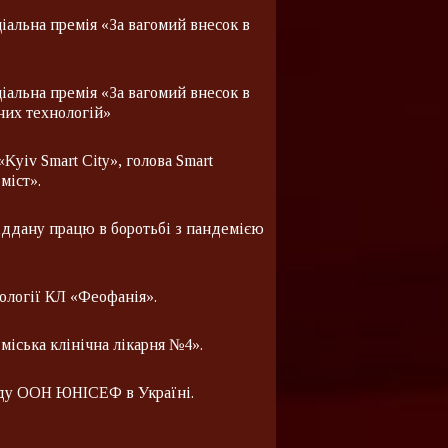
альна премія «За вагомий внесок в
іальна премія «За вагомий внесок в
них технологій»
Kyiv Smart City», голова Smart
міст».
іддану працю в боротьбі з пандемією
ології КЛ «Феофанія».
міська клінічна лікарня №4».
нду ООН ЮНІСЕФ в Україні.