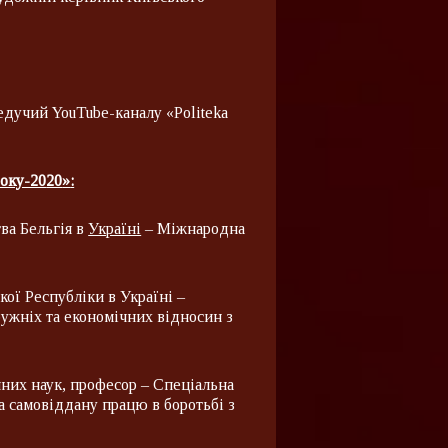
едучий YouTube-каналу «Politeka
оку-20
20
»
:
ва Бельгія в
Україні
– Міжнародна
ої Республіки в Україні –
ужніх та економічних відносин з
чних наук, професор – Спеціальна
а самовіддану працю в боротьбі з