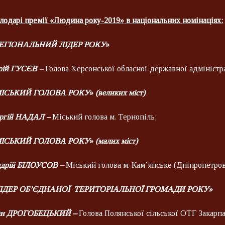
лодарі премії «Людина року-2019» в національних номінаціях:
ЕГІОНАЛЬНИЙ ЛІДЕР РОКУ
»
ій ГУСЄВ
–
Голова Херсонської обласної державної адміністрац
ІСЬКИЙ ГОЛОВА РОКУ
»
(великих міст)
ргій НАДАЛ
–
Міський голова м. Тернопіль;
ІСЬКИЙ ГОЛОВА РОКУ
»
(малих міст)
дрій БІЛОУСОВ
–
Міський голова м. Кам’янське (Дніпропетровс
ІДЕР ОБ’ЄДНАНОЇ ТЕРИТОРІАЛЬНОЇ ГРОМАДИ РОКУ»
ан ДРОГОБЕЦЬКИЙ –
Голова Полянської сільської ОТГ Закарпа