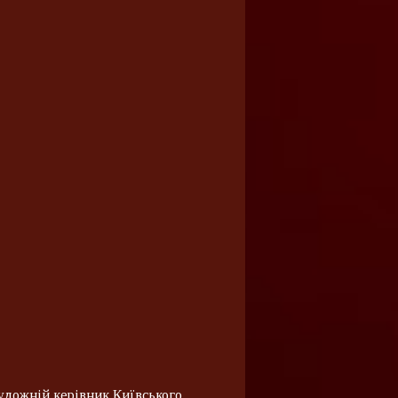
удожній керівник Київського