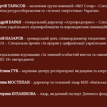
ргій ТАР
А
СОВ
– засновник групи компаній «I&U Group» –Спеці
иток ресурсозбереження та «зеленої енергетики» України».
дрій БАРАН
– генеральний директор «Агропродсервіс» – Спец
иток українського агровиробництва та впровадження інновацій
ій НАЗАРОВ
– громадський діяч, співкоординатор ініціативи «
.UA – Спеціальна премія «За прорив у цифровізації українських 
еціальними відзнаками «За значний особистий внесок та самов
D-19» нагороджені:
ітлана ГУК
– керівник центру респіраторної медицини та алерг
тяна МОСТЕПАН
– директор та головний лікар КНП «Київська 
терина БУЛАВІНОВА
– лікар, медичний експерт Дитячого фо