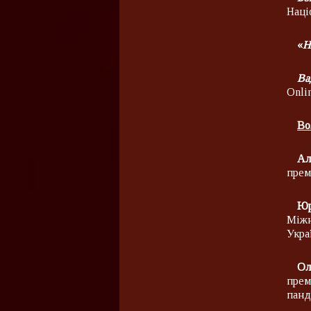
Наці
«
Н
Ва
Onli
Во
Ал
прем
Юр
Міжн
Укра
Ол
прем
панд