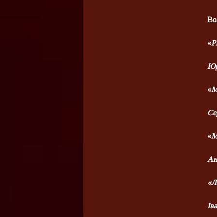
Во
«
Р
Юр
«
М
Се
«
М
Ан
«Л
Ів