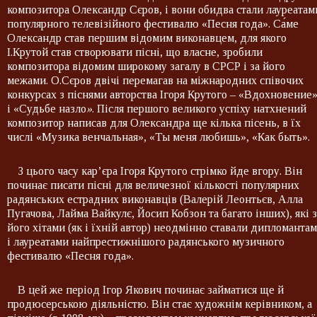
композитора Олександр Сєров, і вони обидва стали лауреатам
популярного телевізійного фестивалю «Песня года». Са́ме
Олександр став першим відомим виконавцем, для якого
І.Крутой став створювати пісні, що власне, зробили
композитора відомим широкому загалу в СРСР і за його
межами. О.Сєров двічі перемагав на міжнародних співочих
конкурсах з піснями авторства Ігоря Крутого – «Вдохновение
і «Судьбе назло
»
. Після першого великого успіху натхнений
композитор написав для Олександра ще кілька пісень, в їх
числі «Музика венчальная», «Ты меня любишь», «Как быть».
З цього часу кар’єра Ігоря Крутого стрімко йде вгору. Він
починає писати пісні для величезної кількості популярних
радянських естрадних виконавців (Валерій Леонтьєв, Алла
Пугачова, Лайма Вайкулє, Йосип Кобзон та багато інших), які з
його хітами (як і їхній автор) неодмінно ставали дипломанта
і лауреатами найпрестижнішого радянського музичного
фестивалю «Песня года».
В цей же період Ігор Якович починає займатися ще й
продюсерською діяльністю. Він стає художнім керівником, а