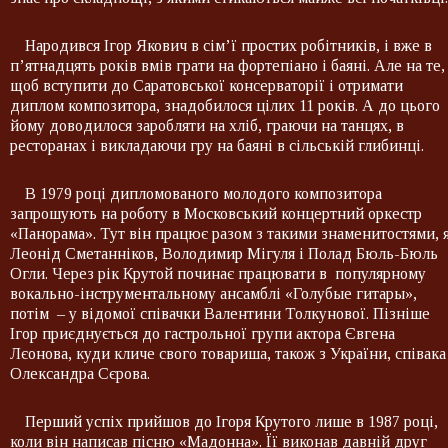
Народився Ігор Якович в сім’ї простих робітників, і вже в
п’ятнадцять років вмів грати на фортепіано і баяні. Але на те,
щоб вступити до Саратовської консерваторії і отримати
диплом композитора, знадобилося цілих 11 років. А до цього
йому доводилося заробляти на хліб, граючи на танцях, в
ресторанах і викладаючи гру на баяні в сільській глибинці.
В 1979 році дипломованого молодого композитора
запрошують на роботу в Московський концертний оркестр
«Панорама». Тут він працює разом з такими знаменитостями, 
Леонід Сметанніков, Володимир Мігуля і Полад Бюль-Бюль
Огли. Через рік Крутой починає працювати в популярному
вокально-інструментальному ансамблі «Голубые гитары»,
потім – у відомої співачки Валентини Толкунової. Пізніше
Ігор приєднується до гастрольної групи актора Євгена
Лєонова, куди кличе свого товариша, також з України, співака
Олександра Сєрова.
Перший успіх прийшов до Ігоря Крутого лише в 1987 році,
коли він написав пісню «Мадонна». Її виконав давній друг