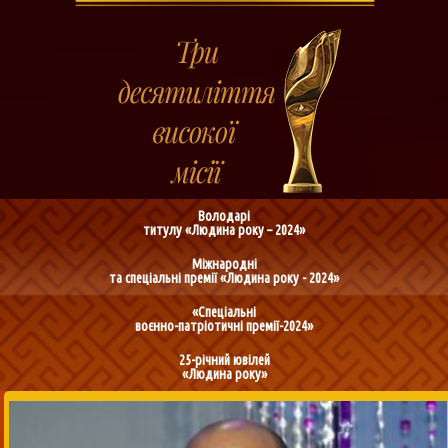
Володарі
титулу «Людина року – 2024»
Міжнародні
та спеціальні премії «Людина року - 2024»
«Спеціальні
воєнно-патріотичні премії-2024»
25-річний ювілей
«Людина року»