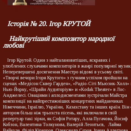
Історія № 20. Ігор КРУТОЙ
Найкрутіший композитор народної
любові
Ігор Крутой. Один з найталановитіших, яскравих і
улюблених слухачами композиторів в жанрі популярної музик
Неперевершені досягнення Маестро відомі в усьому світі.
«Творчі вечори Ігоря Крутого» з гучним успіхом пройшли на
сценах «Медісон Сквер Гарден», «Радіо-Сіті Мьюзик-Холл» 
Нью-Йорку, «Шрайн Аудиторіум» и «Kodak Theater» в Лос-
Анджелесі. Оваціями і аплодисментами зустрічали Майстра
композиції на найпрестижніших концертних майданчиках
Німеччини, Ізраїлю, України, Казахстану та інших країн. Він 
автором більш ніж трьохста пісень, які включали в свій
репертуар такі зірки, як Софія Ротару, Алла Пугачова, Йосиф
Кобзон, Валентина Толкунова, Валерій Леонтьєв, Лайма
Вайкуле, Філіп Кіркоров, Олександр Сєров, Ірина Аллегрова,