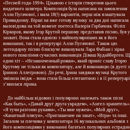
«Песней года-1994». Цікавою є історія створення цього
видатного шлягера. Композиція була написана на замовлення
Алли Пугачової, і мала 18(!) варіантів, перш ніж влаштувала
Примадонну. Вірші на вже готову музику за два дні написала
маловідома на той момент поетеса Валерія Горбачова. Філіп
Кіркоров, якому Ігор Крутой першому представив пісню, був у
захваті. Вона стала однією з найпопулярніших як в його
виконанні, так і в репертуарі Алли Пугачової. Також цю
легендарну пісню блискуче виконувала Лара Фабіан і зірка
нового покоління сучасних виконавців Дімаш Кудайберген. 
один хіт – «Незаконченный роман», який приніс славу Ігорю
Крутому не тільки як композитору, але й виконавцю (в дуеті з
Іриною Аллегровою). До речі, Ірина завдяки музиці Крутого
змінила імідж – вона стала більш елегантною і в її репертуарі
з’явилася лірика.
До найбільш відомих і популярних належать також пісні
«Как быть», «Давай друг друга украдем», «Ангел-хранитель»
«Я тучи разгоню руками», «Ты мне нужен», «Мой друг»,
«Канатный плясун», «Приглашение на закат», «Игра» та інші.
Загалом за плечима у композитора 16 музикальних альбомів з
його композиціями у виконанні багатьох популярних естрадн