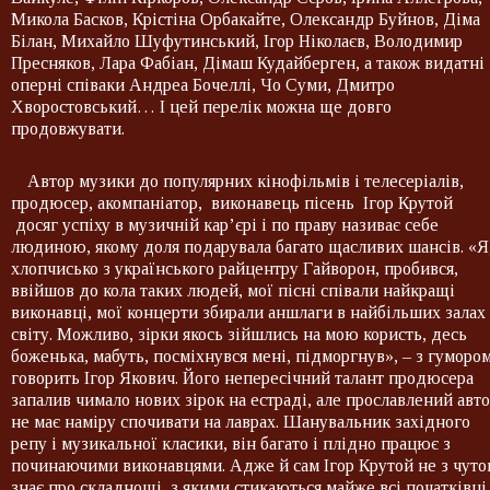
Микола Басков, Крістіна Орбакайте, Олександр Буйнов, Діма
Білан, Михайло Шуфутинський, Ігор Ніколаєв, Володимир
Пресняков, Лара Фабіан, Дімаш Кудайберген, а також видатні
оперні співаки Андреа Бочеллі, Чо Суми, Дмитро
Хворостовський… І цей перелік можна ще довго
продовжувати.
Автор музики до популярних кінофільмів і телесеріалів,
продюсер, акомпаніатор, виконавець пісень Ігор Крутой
досяг успіху в музичній кар’єрі і по праву називає себе
людиною, якому доля подарувала багато щасливих шансів. «Я
хлопчисько з українського райцентру Гайворон, пробився,
ввійшов до кола таких людей, мої пісні співали найкращі
виконавці, мої концерти збирали аншлаги в найбільших залах
світу. Можливо, зірки якось зійшлись на мою користь, десь
боженька, мабуть, посміхнувся мені, підморгнув», – з гуморо
говорить Ігор Якович. Його непересічний талант продюсера
запалив чимало нових зірок на естраді, але прославлений авт
не має наміру спочивати на лаврах. Шанувальник західного
репу і музикальної класики, він багато і плідно працює з
починаючими виконавцями. Адже й сам Ігор Крутой не з чуто
знає про складнощі, з якими стикаються майже всі початківці.