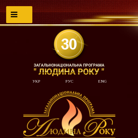
УКР
РУС
ENG