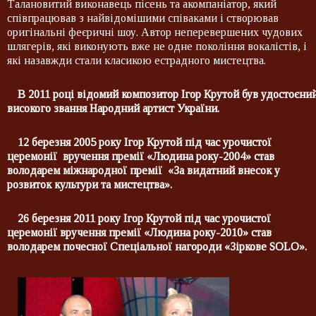
Талановитий виконавець пісень та акомпаніатор, який
співпрацював з найвідомішими співаками і створював
оригінальні феєричні шоу. Автор неперевершених чудових
шлягерів, які виконують вже не одне покоління вокалістів, і
які назавжди стали класикою естрадного мистецтва.
В
2011 році відомий композитор Ігор Крутой був удостоєни
високого звання Народний артист України.
12 березня 2005 року Ігор Крутой під час урочистої
церемонії вручення премії «Людина року-2004» став
володарем міжнародної премії «За видатний внесок у
розвиток культури та мистецтва».
26 березня 2011 року Ігор Крутой під час урочистої
церемонії вручення премії «Людина року-2010» став
володарем почесної Спеціальної нагороди «Зіркове SOLO».