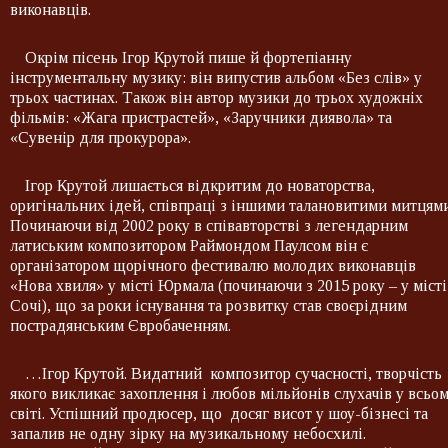
виконавців.
Окрім пісень Ігор Крутой пише й фортепіанну
інструментальну музику: він випустив альбом «Без слів» у
трьох частинах. Також він автор музики до трьох художніх
фільмів: «Жага пристрастей», «Заручники диявола» та
«Сувенір для прокурора».
Ігор Крутой лишається відкритим до новаторства,
оригінальних ідей, співпраці з іншими талановитими митцями
Починаючи від 2002 року в співавторстві з легендарним
латиським композитором Раймондом Паулсом він є
організатором щорічного фестивалю молодих виконавців
«Нова хвиля» у місті Юрмала (починаючи з 2015 року – у місті
Сочі), що за роки існування та розвитку став своєрідним
пострадянським Євробаченням.
…Ігор Крутой. Видатний композитор сучасності, творчість
якого викликає захоплення і любов мільйонів слухачів у всьо
світі. Успішний продюсер, що досяг висот у шоу-бізнесі та
запалив не одну зірку на музикальному небосхилі.