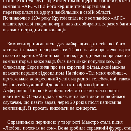
пізніше (в 1998-му) – президентом концертно-продюсерської
компанії «АРС». Під його керівництвом організація
перетворилася на одну з найбільших в своїй області.
Починаючи з 1994 року Крутой спільно з компанією «АРС»
влаштовує свої творчі вечори, на яких збираються разом багат
відомих естрадних виконавців.
Композитор писав пісні для найкращих артистів, всі його
хіти навіть важко перерахувати. Та все ж таки про деякі варто
сказати окремо. «Мадонна» – пісня, що одночасно прославила 
композитора, і виконавця, була настільки популярною, що
Олександр Сєров зняв про неї короткий фільм, який можна
вважати першим відеокліпом. На пісню «Ты меня любишь»,
що теж мала непересічний успіх на радіо і телебаченні, також
був знятий чудовий відеокліп з кінозіркою Іриною
Алферовою. Пісня «Я люблю тебя до слез» стала просто
візитівкою Олександра Сєрова, вона настільки полюбилася
слухачам, що навіть зараз, через 20 років після написання
композиції, її просять виконати на концертах.
Справжньою перлиною у творчості Маестро стала пісня
«Любовь похожая на сон». Вона зробила справжній фурор, ста