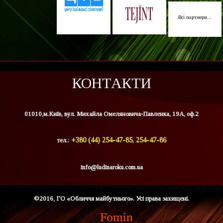
Всі партнери...
КОНТАКТИ
01010,м.Київ, вул. Михайла Омеляновича-Павленка, 19А, оф.2
тел.:
+380 (44) 254-47-85, 254-47-86
info@ludinaroku.com.ua
©2016, ГО «Обличчя майбутнього». Усі права захищені.