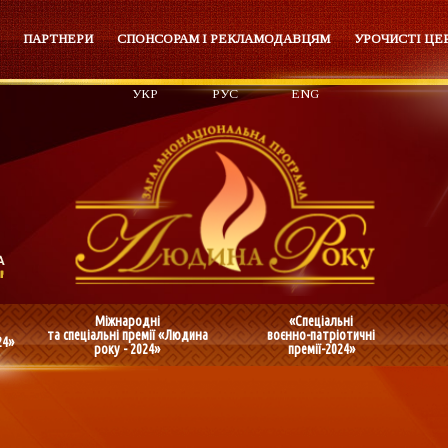
ПАРТНЕРИ
СПОНСОРАМ І РЕКЛАМОДАВЦЯМ
УРОЧИСТІ ЦЕ
УКР
РУС
ENG
Міжнародні
«Спеціальні
та спеціальні премії «Людина
воєнно-патріотичні
24»
року - 2024»
премії-2024»