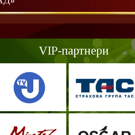
АД»
VIP-партнери