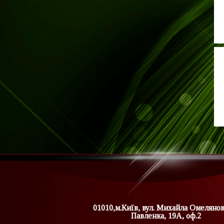
01010,м.Київ, вул. Михайла Омеляно
Павленка, 19А, оф.2