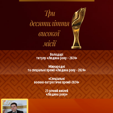
Володарі
титулу «Людина року – 2024»
Міжнародні
та спеціальні премії «Людина року - 2024»
«Спеціальні
воєнно-патріотичні премії-2024»
25-річний ювілей
«Людина року»