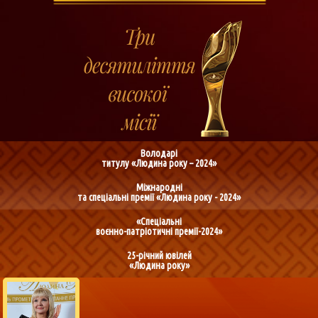
Володарі
титулу «Людина року – 2024»
Міжнародні
та спеціальні премії «Людина року - 2024»
«Спеціальні
воєнно-патріотичні премії-2024»
25-річний ювілей
«Людина року»