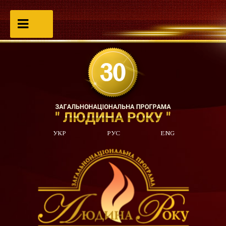
УКР
РУС
ENG