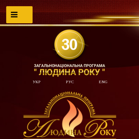
УКР
РУС
ENG