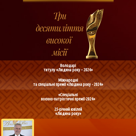
Володарі
титулу «Людина року – 2024»
Міжнародні
та спеціальні премії «Людина року - 2024»
«Спеціальні
воєнно-патріотичні премії-2024»
25-річний ювілей
«Людина року»