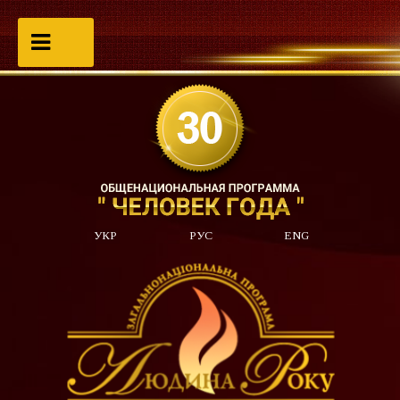
УКР
РУС
ENG