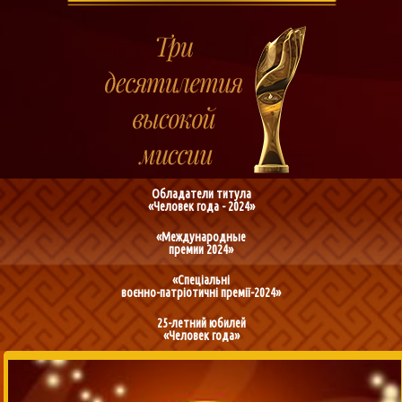
Обладатели титула
«Человек года - 2024»
«Международные
премии 2024»
«Спеціальні
воєнно-патріотичні премії-2024»
25-летний юбилей
«Человек года»