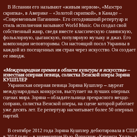
В Испании его называют «живым нервом», «Маэстро
скрипка», в Америке – «Золотой скрипкой», в Канаде –
«Современным Паганини». Его сегодняшний репертуар и
стиль исполнения называют World Musiс. Он создал свой
собственный жанр, сведя вместе классическую славянскую,
фольклорную, цыганскую, популярную музыку и джаз. Его
композиции неповторимы. Он настоящий посол Украины в
каждой из посещенных им стран через искусство. Он создает
ее имидж.
«Международная премия в области культуры и искусства»
–
известная оперная певица, солистка Венской оперы Зоряна
КУШПЛЕР
Украинская оперная певица Зоряна Кушплер
–
лауреат
международных конкурсов, выступает на лучших оперных
сценах мира. Зоряна
–
обладательница прекрасного меццо-
сопрано, солистка Венской оперы, на сцене которой работает
уже десять лет. Ее репертуар насчитывает более 50 оперных
партий.
В сентябре 2012 года Зоряна Кушплер дебютировала в СШ
в 2014 году
–
в знаменитом Нью-Йоркском «Карнеги-Холл», а