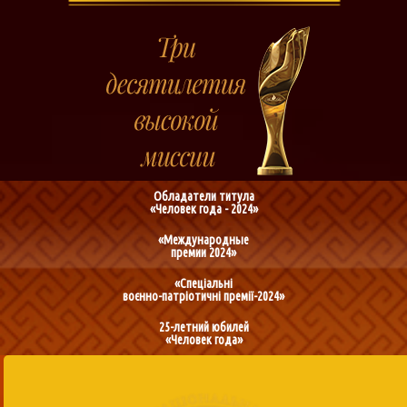
Обладатели титула
«Человек года - 2024»
«Международные
премии 2024»
«Спеціальні
воєнно-патріотичні премії-2024»
25-летний юбилей
«Человек года»