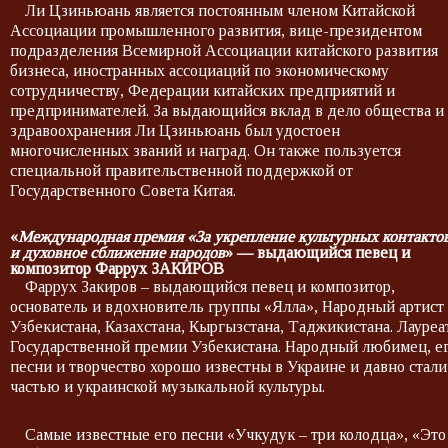
Ли Цзиньюань является постоянным членом Китайской
Ассоциации промышленного развития, вице-президентом
подразделения Всемирной Ассоциации китайского развития
бизнеса, иностранных ассоциаций по экономическому
сотрудничеству, Федерации китайских предприятий и
предпринимателей. За выдающийся вклад в дело общества и
здравоохранения Ли Цзиньюань был удостоен
многочисленных званий и наград. Он также пользуется
специальной правительственной поддержкой от
Государственного Совета Китая.
«
Международная премия «За укрепление культурных контакто
и духовное сближение народов
» — выдающийся певец и
композитор Фаррух ЗАКИРОВ
Фаррух Закиров – выдающийся певец и композитор,
основатель и вдохновитель группы «Ялла», Народный артист
Узбекистана, Казахстана, Кыргызстана, Таджикистана. Лауреа
Государственной премии Узбекистана. Народный любимец, е
песни и творчество хорошо известны в Украине и давно стали
частью и украинской музыкальной культуры.
Самые известные его песни «Учкудук – три колодца», «Это