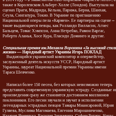
также в Королевском Альберт-Холле (Лондон). Выступала на
сценах Праги, Мадрида, Кельна, Парижа, Берна, Шанхая,
Сеула, Сингапура, Токио. В Украине по приглашению
Национальной оперы пела «Кармен». Ее партнеры на сцене
–
такие выдающиеся певцы, как Ролландо Вилласон, Агнес
Бальцем, Томас Хэмпсон, Анна Нетребко, Рамон Варгас,
Роберто Аланья, Хосе Кура, Пласидо Доминго и другие.
Специальная премия им.Михаила Воронина «За высокий стил
жизни»
— Народный артист Украины Игорь ПОКЛАД
Выдающийся украинский композитор и опермейстер,
заслуженный деятель искусств УССР, Народный артист
Украины, лауреат Национальной премии Украины имени
Тараса Шевченко.
Написал более 150 песен, без которых невозможно теперь
представить современную украинскую эстраду. Созданные и
произведения сразу же становятся достоянием миллионов
поклонников. Его песни звучали и звучат в исполнении
легендарных эстрадных певцов Тамары Миансаровой, Юрия
Гуляева, Муслима Магомаева, Евгении Мирошниченко,
Назария Яремчука, Василия Зинкевича, Софии Ротару, Нины