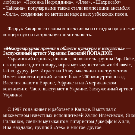
любовь», «Песенка Насреддина», «Ялла», «Шахрисабз»,
«Чайхана», популярными также стали композиции ансамбля
«Ялла», созданные по мотивам народных узбекских песен.
Фаррух Закиров со своим коллективом и сегодня продолжа
концертную и гастрольную деятельность.
«Международная премия в области культуры и искусства»
—
Заслуженный артист Украины Василий ПОПАДЮК
Украинский скрипач, пианист, основатель группы PapaDuke
с которым ездит по миру, играя музыку в стилях world music,
latino, gypsy, jazz. Играет на 15 музыкальных инструментах.
Имеет композиторский талант. Более 200 концертов в год.
Василия знают в Европе, Африке и на Американском
континенте. Часто выступает в Украине. Заслуженный артист
Украины.
С 1997 года живет и работает в Канаде. Выступал с
множеством известных исполнителей Хулио Иглесиасом, Яно
Гилланом, слепым музыкантом-гитаристом Джеффом Хили,
Ниа Вардалос, группой «Yes» и многое другое.