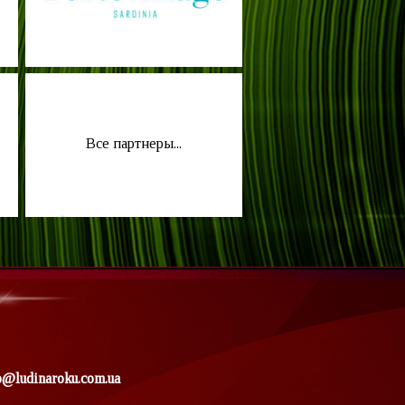
Все партнеры...
o@ludinaroku.com.ua