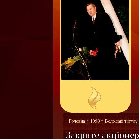
Головна
»
1998
»
Володарі титулу
Закрите акціон