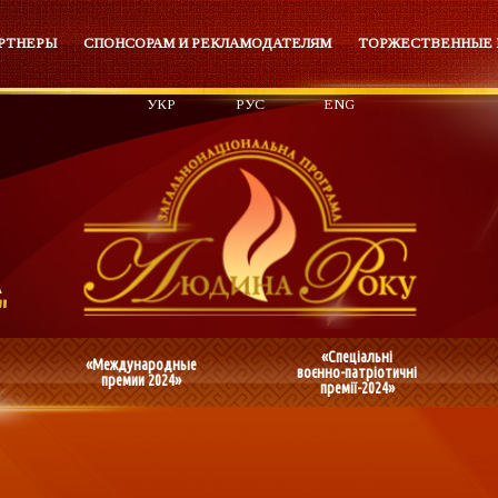
РТНЕРЫ
СПОНСОРАМ И РЕКЛАМОДАТЕЛЯМ
ТОРЖЕСТВЕННЫЕ
УКР
РУС
ENG
«Спеціальні
«Международные
воєнно-патріотичні
премии 2024»
премії-2024»