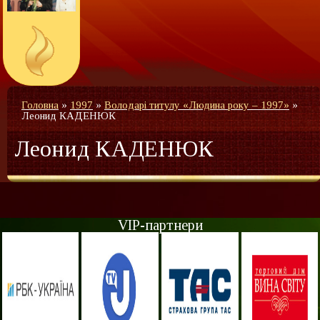
Головна
»
1997
»
Володарі титулу «Людина року – 1997»
»
Леонид КАДЕНЮК
Леонид КАДЕНЮК
VIP-партнери