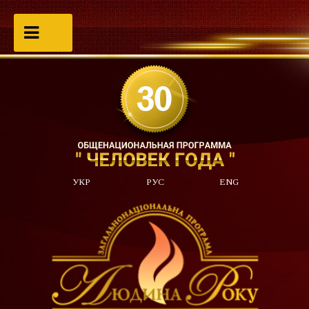
УКР
РУС
ENG