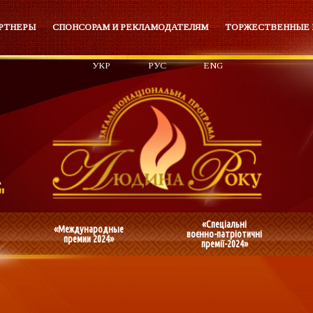
РТНЕРЫ
СПОНСОРАМ И РЕКЛАМОДАТЕЛЯМ
ТОРЖЕСТВЕННЫЕ
УКР
РУС
ENG
«Спеціальні
«Международные
воєнно-патріотичні
премии 2024»
премії-2024»