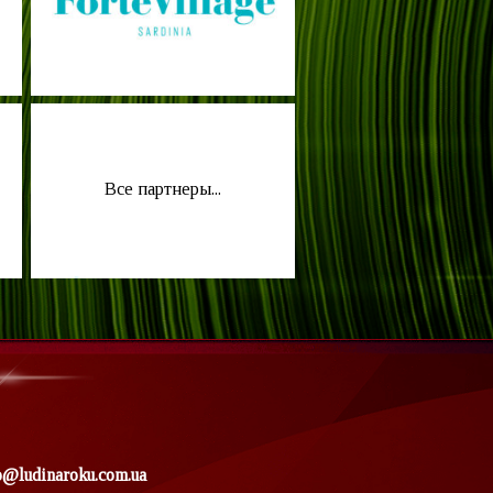
Все партнеры...
o@ludinaroku.com.ua