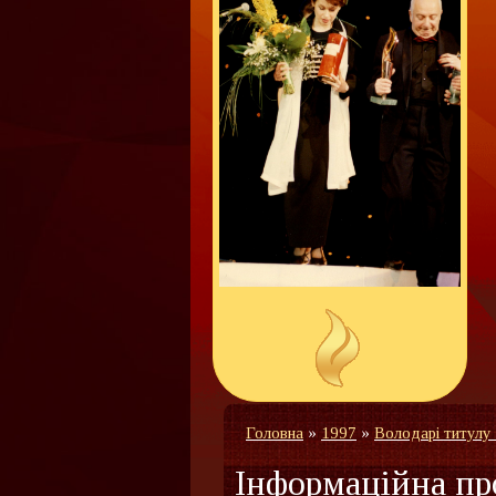
Головна
»
1997
»
Володарі титулу
Інформаційна п