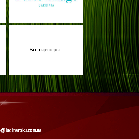
Все партнеры...
o@ludinaroku.com.ua