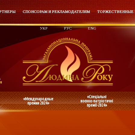
РТНЕРЫ
СПОНСОРАМ И РЕКЛАМОДАТЕЛЯМ
ТОРЖЕСТВЕННЫЕ
УКР
РУС
ENG
«Спеціальні
«Международные
воєнно-патріотичні
премии 2024»
премії-2024»