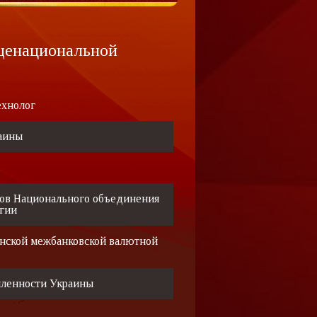
щенациональной
ехнолог
аины
ров Национального объединения
ргии
нской межбанковской валютной
ленности Украины