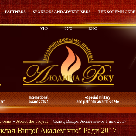
PARTNERS
SPONSORS AND ADVERTISERS
THE SOLEMN CER
УКР
РУС
ENG
International
«Special military
ward
awards 2024
and patriotic awards-2024»
оловна
»
About the project
»
Склад Вищої Академічної Ради 2017
клад Вищої Академічної Ради 2017