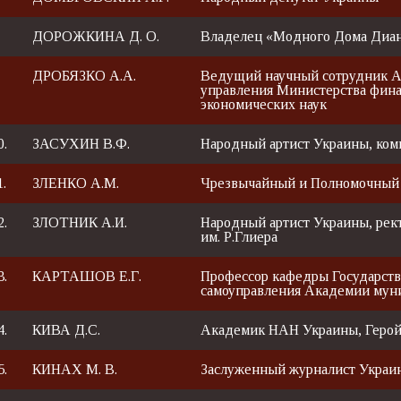
.
ДОРОЖКИНА Д. О.
Владелец «Модного Дома Диа
.
ДРОБЯЗКО А.А.
Ведущий научный сотрудник А
управления Министерства фина
экономических наук
0.
ЗАСУХИН В.Ф.
Народный артист Украины, ком
1.
ЗЛЕНКО А.М.
Чрезвычайный и Полномочный
2.
ЗЛОТНИК А.И.
Народный артист Украины, рек
им. Р.Глиера
3.
КАРТАШОВ Е.Г.
Профессор кафедры Государств
самоуправления Академии мун
4.
КИВА Д.С.
Академик НАН Украины, Геро
5.
КИНАХ М. В.
Заслуженный журналист Украи