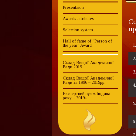
Presentaion
Awards attributes
Со
пр
Selection system
Hall of fame of “Person of
1
the year” Award
2
Склад Вищої Академічної
Ради 2019
3
Склад Вищої Академічної
Ради за 1996 – 2019рр.
4
Експертний пул «Людина
року – 2019»
5
6
7