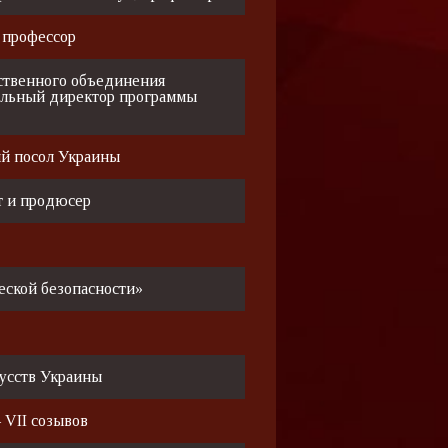
 профессор
ственного объединения
альный директор программы
й посол Украины
т и продюсер
еской безопасности»
усств Украины
 VII созывов