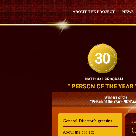
ABOUT THE PROJECT
NEWS
Winners of the
"Person of the Year - 2024"a
General Director’s greeting
Г
С
About the project