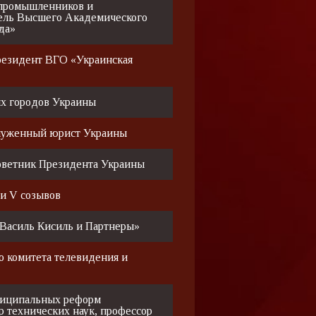
 промышленников и
ель Высшего Академического
да»
резидент ВГО «Украинская
ых городов Украины
служенный юрист Украины
оветник Президента Украины
и V созывов
Василь Кисиль и Партнеры»
о комитета телевидения и
ниципальных реформ
р технических наук, профессор