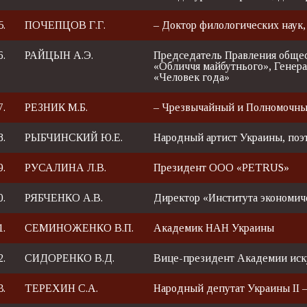
5.
ПОЧЕПЦОВ Г.Г.
– Доктор филологических наук,
6.
РАЙЦЫН А.Э.
Председатель Правления обще
«Обличчя майбутнього», Генер
«Человек года»
7.
РЕЗНИК М.Б.
– Чрезвычайный и Полномочны
8.
РЫБЧИНСКИЙ Ю.Е.
Народный артист Украины, поэ
9.
РУСАЛИНА Л.В.
Президент ООО «PETRUS»
0.
РЯБЧЕНКО А.В.
Директор «Института экономич
1.
СЕМИНОЖЕНКО В.П.
Академик НАН Украины
2.
СИДОРЕНКО В.Д.
Вице-президент Академии иск
3.
ТЕРЕХИН С.А.
Народный депутат Украины ІІ –