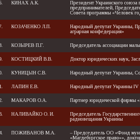
6.
КИНАХ А.К.
Президент Украинского союза
предпринимателей, Председат
Совета программы «Человек го
7.
КОЗАЧЕНКО Л.П.
Народный депутат Украины, П
аграрная конфедерация»
8.
КОЗЫРЕВ П.Г.
Председатель ассоциации мал
9.
КОСТИЦКИЙ В.В.
Доктор юридических наук, За
0.
КУНИЦЫН С.В.
Народный депутат Украины, С
1.
ЛАПИН Е.В.
Народный депутат Украины IV 
2.
МАКАРОВ О.А.
Партнер юридической фирмы «
3.
НАЛИВАЙКО О. И.
Председатель Государственног
радиовещания Украины
4.
ПОЖИВАНОВ М.А.
– Председатель ОО «Фонд му
«Магдебургское право»», докто