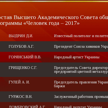
став Высшего Академического Совета об
ограммы «Человек года – 2017»
.
ВЫДРИН Д.И.
Известный политолог и политт
.
ГОЛУБОВ А.Г.
Президент Союза химиков Укр
.
ГОРЯНСЬКИЙ В.В.
Народный артист Украины
.
ГРИЩЕНКО С.Г.
Председатель Совета директо
предприятий цветной металлу
.
ГУЛЕЙ А. И.
Председатель правления Украи
биржи
.
ГУРЖОС В.Н.
Заслуженный работник промыш
.
ДОМБРОВСКИЙ А.Г.
Народный депутат Украины