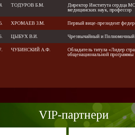
4.
ТОДУРОВ Б.М.
Директор Института сердца МО
медицинских наук, профессор
5.
ХРОМАЕВ З.М.
Первый вице-президент федер
6.
ЦЫБУХ В.И.
Чрезвычайный и Полномочный
7.
ЧУБИНСКИЙ А.Ф.
Обладатель титула «Лидер стра
общенациональной программы 
VIP-партнери