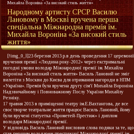
Михайла Вороніна «За високий стиль життя»
Народному артисту СРСР Василю
Лановому в Москві вручена перша
спеціальна Міжнародна премія ім.
Михайла Вороніна «За високий стиль
життя»
[!img_0_l]23 березня 2013 р.в день проведення 17 церемоні
вручення премії «Людина року-2012» через екстримальні
погодні умови володар Міжнародної премії ім. Михайла
Вороніна «За високий стиль життя» Василь Лановий не зміг
вилетіти з Москви до Києва для отримання нагороди в НПМ
«Україна». Премія була вручена другу сім'ї Михайла Вороніна
Надзвичайному і Повноважному Послу України Михайлу
Резніку.
17 травня 2013 в приміщенні театру ім.Е.Вахтангова, де все
своє творче театральне життя працює Василь Лановий, йому
були вручені статуетка «Прометей-Престиж» і диплом
володаря Міжнародної премії.
У відповідь Василь Лановий висловив слова подяки за те, що
став першим володарем престижної Міжнародної премії ім.