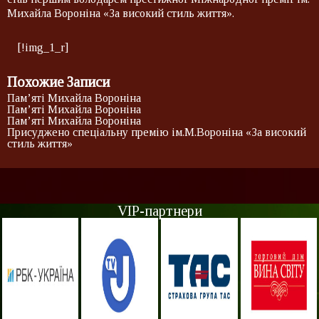
Михайла Вороніна «За високий стиль життя».
[!img_1_r]
Похожие Записи
Пам’яті Михайла Вороніна
Пам’яті Михайла Вороніна
Пам’яті Михайла Вороніна
Присуджено спеціальну премію ім.М.Вороніна «За високий
стиль життя»
VIP-партнери