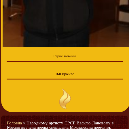
Гарячі новини
ЗМІ про нас
Головна
»
Народному артисту СРСР Василю Лановому в
Москві вручена перша спеціальна Міжнародна премія ім.