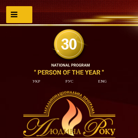
УКР
РУС
ENG