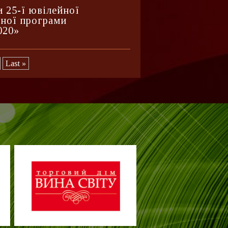
и 25-ї ювілейної
ьної програми
020»
Last »