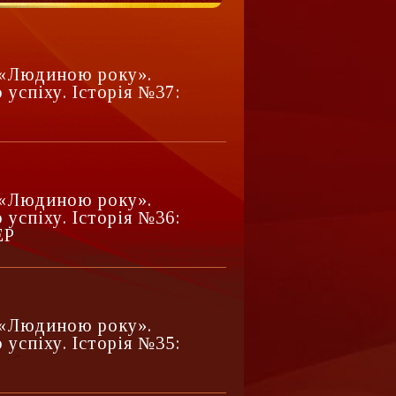
з «Людиною року».
 успіху. Історія №37:
з «Людиною року».
 успіху. Історія №36:
ЕР
з «Людиною року».
 успіху. Історія №35: