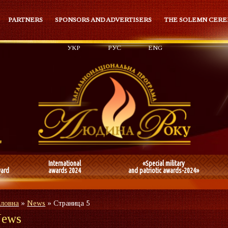
PARTNERS
SPONSORS AND ADVERTISERS
THE SOLEMN CER
УКР
РУС
ENG
International
«Special military
ward
awards 2024
and patriotic awards-2024»
оловна
»
News
»
Страница 5
ews