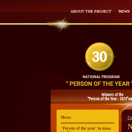
ABOUT THE PROJECT
NEWS
Winners of the
"Person of the Year - 2024"a
News
Г
N
“Person of the year” in mass