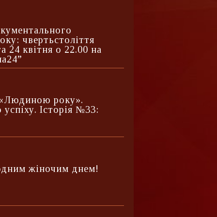
документального
оку: чвертьстоліття
та 24 квітня о 22.00 на
на24”
з «Людиною року».
 успіху. Історія №33:
одним жіночим днем!