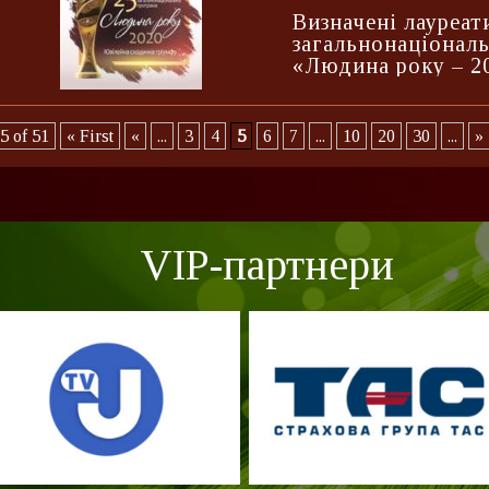
Визначені лауреат
загальнонаціонал
«Людина року – 2
5 of 51
« First
«
...
3
4
5
6
7
...
10
20
30
...
»
VIP-партнери