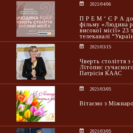
2021/04/06
П Р Е М ‘ Є Р А 
фільму «Людина р
високої місії» 23 
телеканалі “Украї
2021/03/15
Чверть століття 
Літопис сучасного
Патрісія КААС
2021/03/05
Вітаємо з Міжнар
2021/03/05