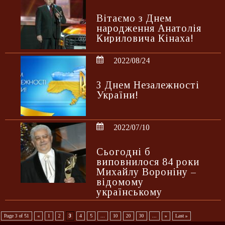
Вітаємо з Днем
народження Анатолія
Кириловича Кінаха!
2022/08/24
З Днем Незалежності
України!
2022/07/10
Сьогодні б
виповнилося 84 роки
Михайлу Вороніну –
відомому
українському
дизайнеру та
модельєру
Page 3 of 51
«
1
2
3
4
5
...
10
20
30
...
»
Last »