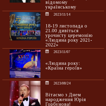
відомому
українському
дизайнеру та
2023/11/14
модельєру
18-19 листопада о
21.00 дивіться
урочисту церемонію
«Людина року 2021-
2022»
2023/11/07
«Людина року:
«Країна героїв»
2023/08/24
Вітаємо з Днем
народження Юрія
Горбунова!