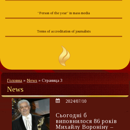
“Person of the year” in mass media
Terms of accreditation of journalists
Головна
»
News
»
Страница 3
News
2024/07/10
Сьогодні б
виповнилося 86 років
Михайлу Вороніну –