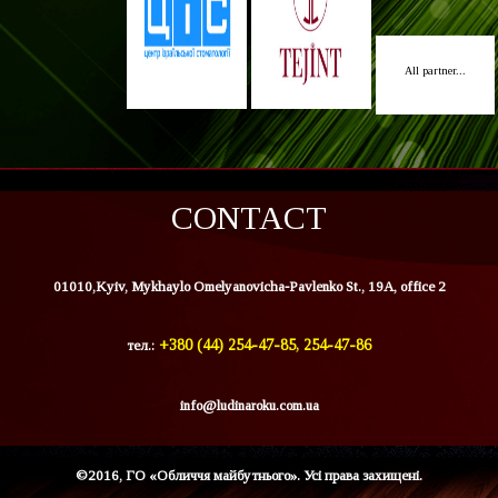
All partner...
CONTACT
01010,Kyiv, Mykhaylo Omelyanovicha-Pavlenko St., 19A, office 2
тел.:
+380 (44) 254-47-85, 254-47-86
info@ludinaroku.com.ua
©2016, ГО «Обличчя майбутнього». Усі права захищені.