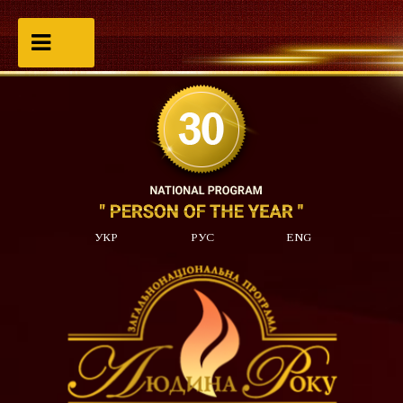
УКР
РУС
ENG