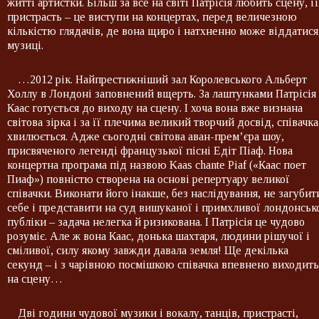
житті артистки. Більш за все на світі Патрісія любить сцену, її
пристрасть – це виступи на концертах, перед величезною
кількістю глядачів, де вона щиро і натхненно може віддатися
музиці.
…2012 рік. Найпрестижніший зал Королевського Альберт
Холлу в Лондоні заповнений вщерть. За лаштунками Патрісія
Каас готується до виходу на сцену. І хоча вона вже визнана
світова зірка і за її плечима великий творчий досвід, співачка
хвилюється. Адже сьогодні світова аван-прем’єра шоу,
присвяченого легенді французької пісні Едіт Піаф. Нова
концертна програма під назвою Kaas chante Piaf («Каас поет
Пиаф») повністю створена на основі репертуару великої
співачки. Виконати його інакше, без наслідування, не загубит
себе і представити на суд вишуканої і примхливої лондонськ
публіки – задача нелегка й ризикована. І Патрісія це чудово
розуміє. Але ж вона Каас, донька шахтаря, людини рішучої і
сміливої, силу якому завжди давала земля! Ще декілька
секунд – і з чарівною посмішкою співачка впевнено виходить
на сцену…
Дві години чудової музики і вокалу, танців, пристрасті,