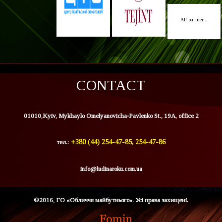
All partner...
CONTACT
01010,Kyiv, Mykhaylo Omelyanovicha-Pavlenko St., 19A, office 2
тел.:
+380 (44) 254-47-85, 254-47-86
info@ludinaroku.com.ua
©2016, ГО «Обличчя майбутнього». Усі права захищені.