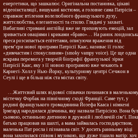
енергетики, що зашкалює. Оригінальна постановка, цікаві
відеоінсталяції, вишукані костюми, а головне сама Патрісія –
справжнє втілення волелюбного французького духу,
життєлюбства, елегантності та стилю. Глядачі у захваті.
Вибагливі стримані англійці вже не приховують емоцій, зал
зривається оваціями і криками «браво»… На ранок лондонськ
преса розсипається епітетами, описуючи враження від
прем’єри нової програми Патрісії Каас, називає її голос
«димчастим і спокусливим» (smoky vampy voice). Це ще одна
яскрава перемога у творчій біографії франзузької зірки
Патрісії Каас, яку з її новою програмою вже чекають в
Карнегі-Холл у Нью-Йорку, культурному центрі Сечжон в
Сеулі і ще в більш ніж ста містах світу.
…Життєвий шлях відомої співачки починався в маленьком
містечку Форбак на північному сході Франції. Саме тут, у
родині французького громадянина Йозефа Кааса і німкені
Ірмгард народилася дівчинка, яку назвали Патрісією. Вона бул
сьомою, останньою дитиною в дружній і люблячій сім’ї. Пок
батько працював на шахті, а мама займалась господарством,
маленька Пат росла і пізнавала світ. У досить ранньому віці
вона захопилася співом і музикою, що дуже тішило матір: хоч