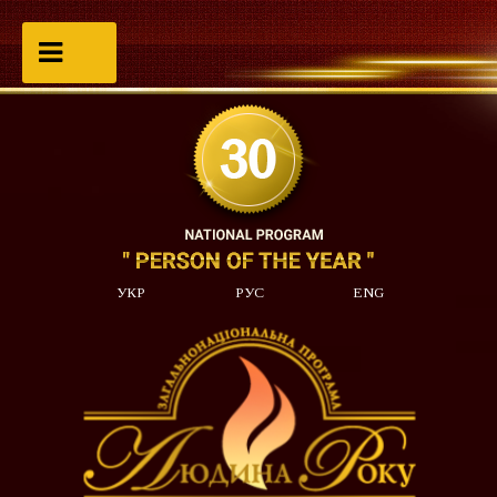
УКР
РУС
ENG