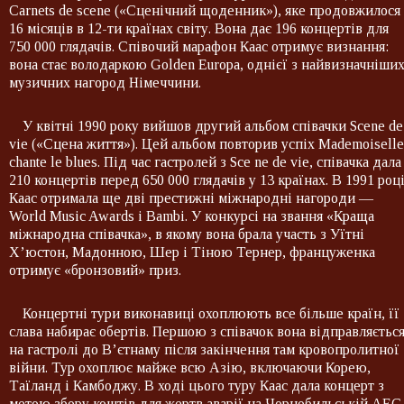
Carnets de scene («Сценічний щоденник»), яке продовжилося
16 місяців в 12-ти країнах світу. Вона дає 196 концертів для
750 000 глядачів. Співочий марафон Каас отримує визнання:
вона стає володаркою Golden Europa, однієї з найвизначніши
музичних нагород Німеччини.
У квітні 1990 року вийшов другий альбом співачки Scеne de
vie («Сцена життя»). Цей альбом повторив успіх Mademoiselle
chante le blues. Під час гастролей з Scе ne de vie, співачка дала
210 концертів перед 650 000 глядачів у 13 країнах. В 1991 роц
Каас отримала ще дві престижні міжнародні нагороди —
World Music Awards і Bambi. У конкурсі на звання «Краща
міжнародна співачка», в якому вона брала участь з Уїтні
Х’юстон, Мадонною, Шер і Тіною Тернер, француженка
отримує «бронзовий» приз.
Концертні тури виконавиці охоплюють все більше країн, її
слава набирає обертів. Першою з співачок вона відправляєтьс
на гастролі до В’єтнаму після закінчення там кровопролитної
війни. Тур охоплює майже всю Азію, включаючи Корею,
Таїланд і Камбоджу. В ході цього туру Каас дала концерт з
метою збору коштів для жертв аварії на Чорнобильській АЕС