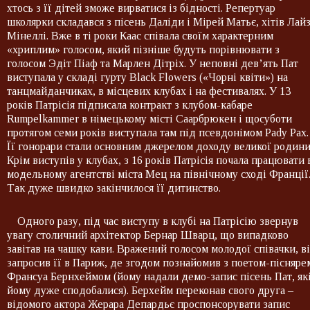
хтось з її дітей зможе вирватися із бідності. Репертуар
школярки складався з пісень Даліди і Мірей Матьє, хітів Лай
Мінеллі. Вже в ті роки Каас співала своїм характерним
«хриплим» голосом, який пізніше будуть порівнювати з
голосом Эдіт Піаф та Марлен Дітріх. У неповні дев’ять Пат
виступала у складі гурту Black Flowers («Чорні квіти») на
танцмайданчиках, в місцевих клубах і на фестивалях. У 13
років Патрісія підписала контракт з клубом-кабаре
Rumpelkammer в німецькому місті Саарбрюкен і щосуботи
протягом семи років виступала там під псевдонімом Pady Pax.
Її гонорари стали основним джерелом доходу великої родини
Крім виступів у клубах, з 16 років Патрісія почала працювати 
модельному агентстві міста Мец на північному сході Франції
Так дуже швидко закінчилося її дитинство.
Одного разу, під час виступу в клубі на Патрісію звернув
увагу столичний архітектор Бернар Шварц, що випадково
завітав на чашку кави. Вражений голосом молодої співачки, в
запросив її в Париж, де згодом познайомив з поетом-пісняре
Франсуа Бернхеймом (йому надали демо-запис пісень Пат, як
йому дуже сподобалися). Берхейм переконав свого друга –
відомого актора Жерара Депардьє проспонсорувати запис