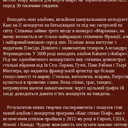
перед 30 тисячами глядачів.
Виходять нові альбоми, мільйони шанувальників аплодуют
Каас на її концертах на батьківщині та під час гастролей по
світу. Співачка займає третє місце в конкурсі «Маріанна», на
якому визнається не тільки найкращою співачкою Франції, ал
і найпривабливішою серед них. Пізніше вона виступає з
видатним Пласідо Домінго і знаменитим тенором Алехандро
Фернандесом. У 2008 році виходить альбом Kabaret («Кабаре»)
Під час однойменного концертного шоу співачка демонструє
стильні вбрання від Ів Сен-Лорана, Гуччі, Пако Рабана і Тьєрі
Мюглера, що надають французькій артистці ще більше
спокусливості та шарму. Стильна, витончена, яскрава, Патрісія
купається в променях слави. Вона співає, грає, танцює,
витримуючи шалені навантаження: через щільний графік їй
іноді доводиться давати п’ять концертів на тиждень…
Результатом нових творчих експериментів і пошуків став
новий альбом і концертна програма «Каас співає Піаф», яка з
величезним успіхом пройшла у 2012-му році в Європі, США,
Японії і Канаді. Чудову можливість послухати наживо світову