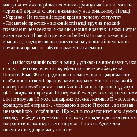
наступного дня, чарівна посмішка французької діви сяяла на
червоній доріжці слави і визнання у національному Палаці
«Україна». На головній сцені країни почесну статуетку
«Прометей-престиж» зірковій співачці вручив перший
президент незалежної України Леонід Кравчук. Також Патріс
виконала хіт Il me dit que je suis belle («Він мені каже, що я
красива»), подарувавши присутнім на урочистій церемонії
вручення премії незабутні враження та емоції.
…Найяскравіший голос Франції, унікальна виконавиця, іко
стилю – чуттєва, елегантна, ефектна і непередбачувана
Патрісія Каас. Жінка рідкісного таланту, що підкорила світ
своїм мистецтвом і французьким шармом. Навіть справжній
експерт жіночої вроди – пан Ален Делон потрапив під чари
цієї загадкової красуні. Підкорений експресією і артистизмом
він подарував їй море шикарних троянд, називав її «перлин
французької естради», «яскравою зіркою Парижа», визнавав
незвичайною і особливою. Що ж, з цією авторитетною думк
навряд чи буде сперечатися той, кому випаде щаслива нагода
потрапити на концерт легендарної Патрісії. Адже для
пісенних шедеврів часу не існує.