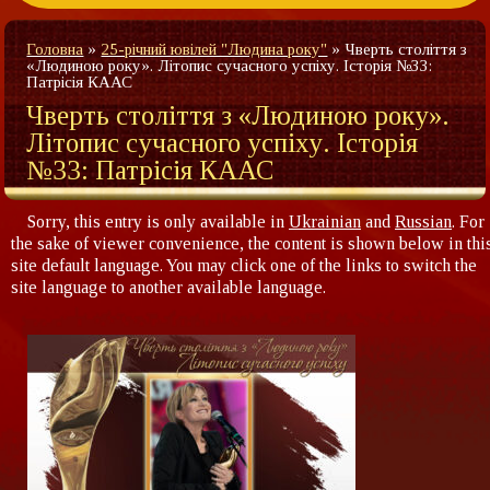
Головна
»
25-річний ювілей "Людина року"
»
Чверть століття з
«Людиною року». Літопис сучасного успіху. Історія №33:
Патрісія КААС
Чверть століття з «Людиною року».
Літопис сучасного успіху. Історія
№33: Патрісія КААС
Sorry, this entry is only available in
Ukrainian
and
Russian
. For
the sake of viewer convenience, the content is shown below in thi
site default language. You may click one of the links to switch the
site language to another available language.