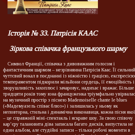
Історія № 33. Патрісія КААС
Зіркова співачка французького шарму
Символ Франції, співачка з дивовижним голосом і
фантастичним шармом – незрівнянна Патрісія Каас. Її сильний
чуттєвий вокал в поєднанні із ніжністю і грацією, експресією
темпераментом підкорили мільйони сердець, її емоційність і
зворушливість захоплює і зачаровує, надихає і вражає. Більше
тридцяти років тому юна француженка тріумфально увірвала
на музичний простір з піснею Mademoiselle chante le blues
(«Мадемуазель співає блюз») і залишилась у ньому як
неповторна, стильна і динамічна виконавиця, кожна пісня яко
– це справжній міні-спектакль і яскраве шоу. За свою співочу
кар’єру талановита діва записала багато дисків, випустила не
один альбом, але студійні записи – тільки робочі моменти в