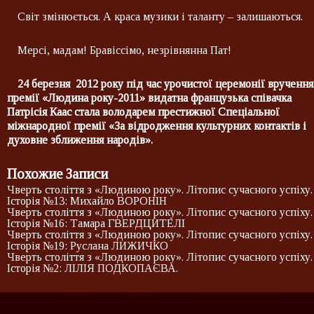
Світ змінюється. А краса музики і таланту – залишаються.
Мерсі, мадам! Бравіссімо, незрівнянна Пат!
24 березня 2012 року під час урочистої церемонії вручення
премії «Людина року-2011» видатна французька співачка
Патрісія Каас стала володарем престижної Спеціальної
міжнародної премії «За відродження культурних контактів і
духовне зближення народів».
Похожие Записи
Чверть століття з «Людиною року». Літопис сучасного успіху.
Історія №13: Михайло ВОРОНІН
Чверть століття з «Людиною року». Літопис сучасного успіху.
Історія №16: Тамара ГВЕРДЦИТЕЛІ
Чверть століття з «Людиною року». Літопис сучасного успіху.
Історія №19: Руслана ЛИЖИЧКО
Чверть століття з «Людиною року». Літопис сучасного успіху.
Історія №2: ЛІЛІЯ ПОДКОПАЄВА.