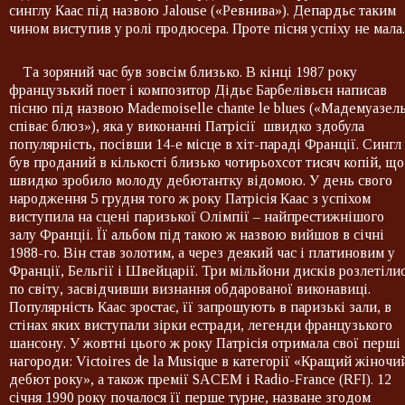
синглу Каас під назвою Jalouse («Ревнива»). Депардьє таким
чином виступив у ролі продюсера. Проте пісня успіху не мала.
Та зоряний час був зовсім близько. В кінці 1987 року
французький поет і композитор Дідьє Барбелівьєн написав
пісню під назвою Mademoiselle chante le blues («Мадемуазел
співає блюз»), яка у виконанні Патрісії швидко здобула
популярність, посівши 14-е місце в хіт-параді Франції. Сингл
був проданий в кількості близько чотирьохсот тисяч копій, що
швидко зробило молоду дебютантку відомою. У день свого
народження 5 грудня того ж року Патрісія Каас з успіхом
виступила на сцені паризької Олімпії – найпрестижнішого
залу Франціі. Її альбом під такою ж назвою вийшов в січні
1988-го. Він став золотим, а через деякий час і платиновим у
Франції, Бельгії і Швейцарії. Три мільйони дисків розлетіли
по світу, засвідчивши визнання обдарованої виконавиці.
Популярність Каас зростає, її запрошують в паризькі зали, в
стінах яких виступали зірки естради, легенди французького
шансону. У жовтні цього ж року Патрісія отримала свої перші
нагороди: Victoires de la Musique в категорії «Кращий жіночи
дебют року», а також премії SACEM і Radio-France (RFI). 12
січня 1990 року почалося її перше турне, назване згодом