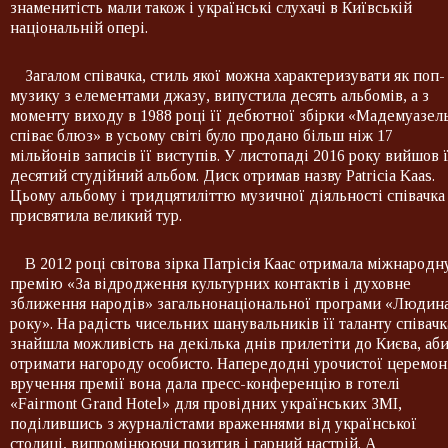
знаменитість мали також і українські слухачі в Київській
національній опері.
Загалом співачка, стиль якої можна характеризувати як поп-
музику з елементами джазу, випустила десять альбомів, а з
моменту виходу в 1988 році її дебютної збірки «Мадемуазел
співає блюз» в усьому світі було продано більш ніж 17
мільйонів записів її виступів. У листопаді 2016 року вийшов ї
десятий студійний альбом. Диск отримав назву Patricia Kaas.
Цьому альбому і тридцятиліттю музичної діяльності співачка
присвятила великий тур.
В 2012 році світова зірка Патрісія Каас отримала міжнародн
премію «За відродження культурних контактів і духовне
зближення народів» загальнонаціональної програми «Людин
року». На радість чисельних шанувальників її таланту співачк
знайшла можливість на декілька днів прилетіти до Києва, аб
отримати нагороду особисто. Напередодні урочистої церемон
вручення премії вона дала пресс-конференцію в готелi
«Fairmont Grand Hotel» для провідних українських ЗМІ,
поділившись з журналістами враженнями від української
столиці, випромінюючи позитив і гарний настрій. А