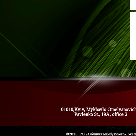
01010,Kyiv, Mykhaylo Omelyanovic
Pavlenko St., 19A, office 2
©2016, ГО «Обличчя майбутнього». Усі п