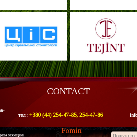
CONTACT
ha-
+380 (44) 254-47-85, 254-47-86
тел.:
inf
рава захищені.