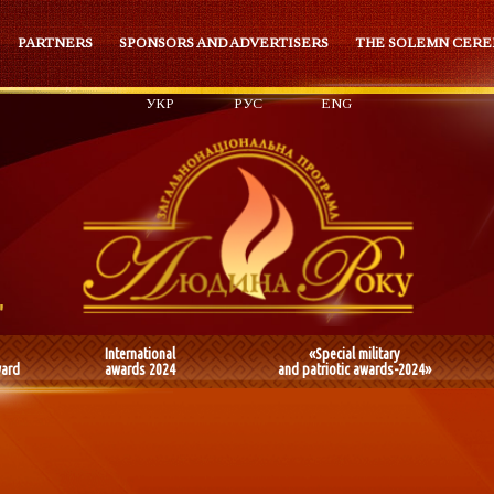
PARTNERS
SPONSORS AND ADVERTISERS
THE SOLEMN CER
УКР
РУС
ENG
International
«Special military
ward
awards 2024
and patriotic awards-2024»