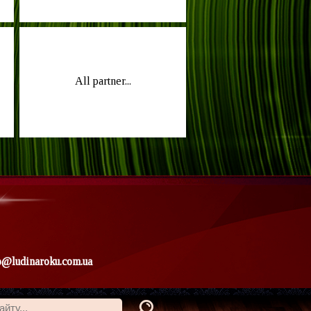
All partner...
o@ludinaroku.com.ua