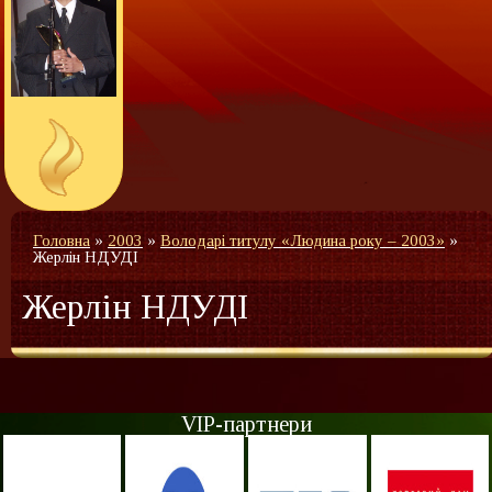
Головна
»
2003
»
Володарі титулу «Людина року – 2003»
»
Жерлін НДУДІ
Жерлін НДУДІ
VIP-партнери