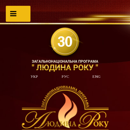
УКР
РУС
ENG