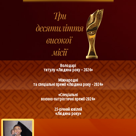
Володарі
титулу «Людина року – 2024»
Міжнародні
та спеціальні премії «Людина року - 2024»
«Спеціальні
воєнно-патріотичні премії-2024»
25-річний ювілей
«Людина року»