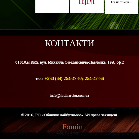
Всі партнери...
КОНТАКТИ
01010,м.Київ, вул. Михайла Омеляновича-Павленка, 19А, оф.2
тел.:
+380 (44) 254-47-85, 254-47-86
info@ludinaroku.com.ua
©2016, ГО «Обличчя майбутнього». Усі права захищені.