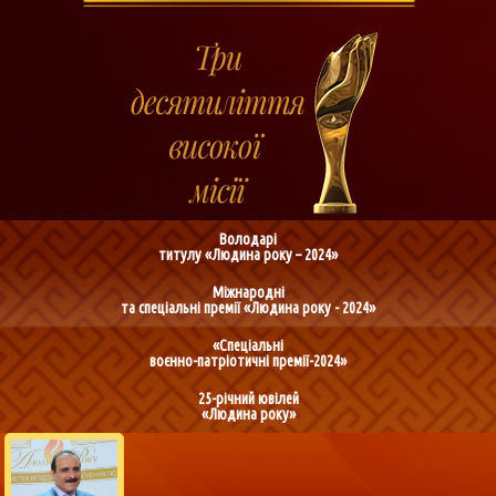
Володарі
титулу «Людина року – 2024»
Міжнародні
та спеціальні премії «Людина року - 2024»
«Спеціальні
воєнно-патріотичні премії-2024»
25-річний ювілей
«Людина року»