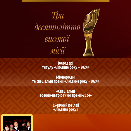
Володарі
титулу «Людина року – 2024»
Міжнародні
та спеціальні премії «Людина року - 2024»
«Спеціальні
воєнно-патріотичні премії-2024»
25-річний ювілей
«Людина року»