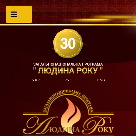
УКР
РУС
ENG