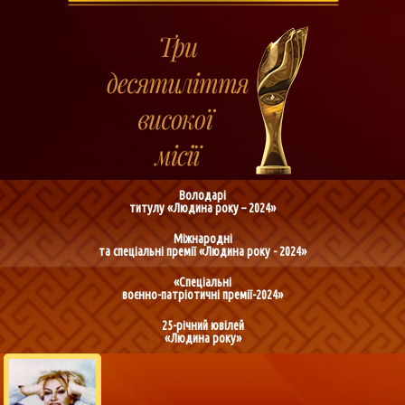
Володарі
титулу «Людина року – 2024»
Міжнародні
та спеціальні премії «Людина року - 2024»
«Спеціальні
воєнно-патріотичні премії-2024»
25-річний ювілей
«Людина року»