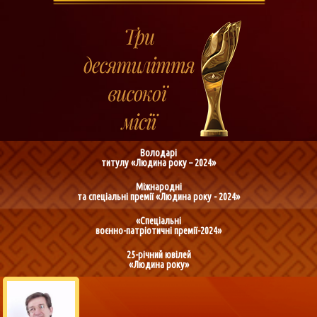
Володарі
титулу «Людина року – 2024»
Міжнародні
та спеціальні премії «Людина року - 2024»
«Спеціальні
воєнно-патріотичні премії-2024»
25-річний ювілей
«Людина року»