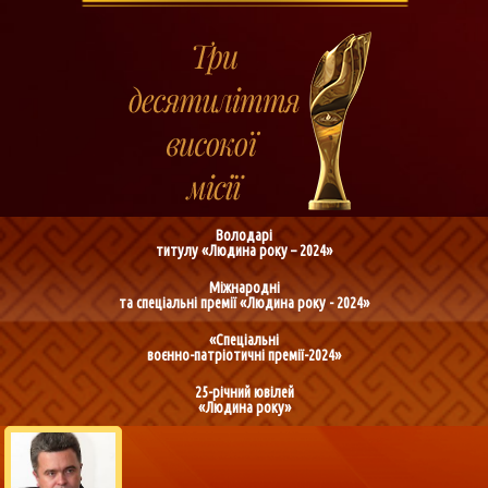
Володарі
титулу «Людина року – 2024»
Міжнародні
та спеціальні премії «Людина року - 2024»
«Спеціальні
воєнно-патріотичні премії-2024»
25-річний ювілей
«Людина року»