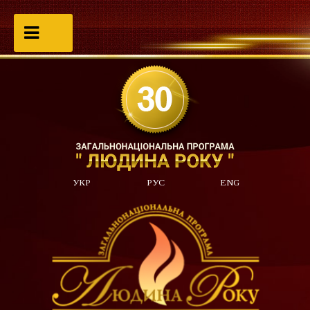
УКР
РУС
ENG