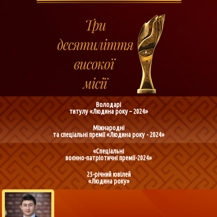
Володарі
титулу «Людина року – 2024»
Міжнародні
та спеціальні премії «Людина року - 2024»
«Спеціальні
воєнно-патріотичні премії-2024»
25-річний ювілей
«Людина року»