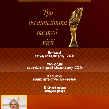
Володарі
титулу «Людина року – 2024»
Міжнародні
та спеціальні премії «Людина року - 2024»
«Спеціальні
воєнно-патріотичні премії-2024»
25-річний ювілей
«Людина року»