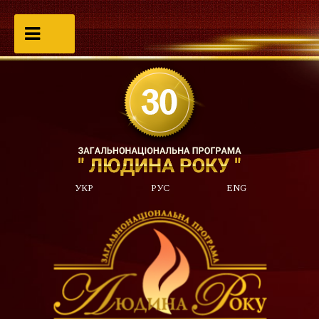
УКР
РУС
ENG