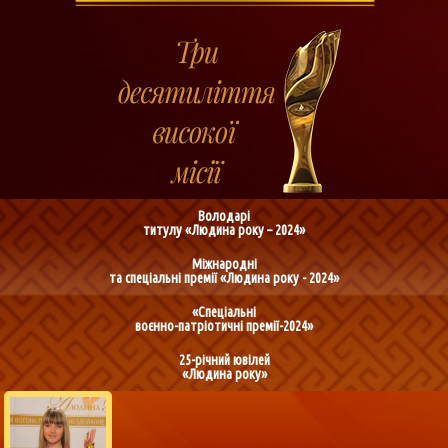
Володарі
титулу «Людина року – 2024»
Міжнародні
та спеціальні премії «Людина року - 2024»
«Спеціальні
воєнно-патріотичні премії-2024»
25-річний ювілей
«Людина року»