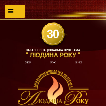
УКР
РУС
ENG