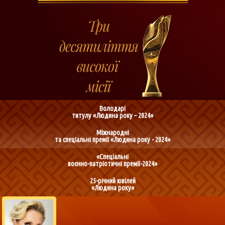
Володарі
титулу «Людина року – 2024»
Міжнародні
та спеціальні премії «Людина року - 2024»
«Спеціальні
воєнно-патріотичні премії-2024»
25-річний ювілей
«Людина року»