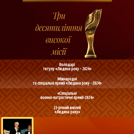
Володарі
титулу «Людина року – 2024»
Міжнародні
та спеціальні премії «Людина року - 2024»
«Спеціальні
воєнно-патріотичні премії-2024»
25-річний ювілей
«Людина року»