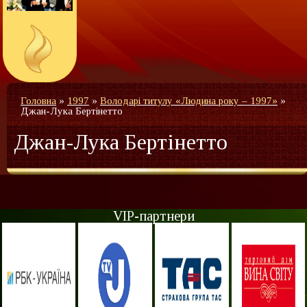
Головна
»
1997
»
Володарі титулу «Людина року – 1997»
»
Джан-Лука Бертінетто
Джан-Лука Бертінетто
VIP-партнери