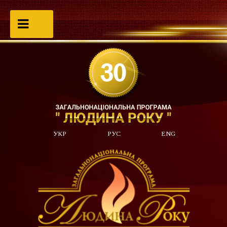
УКР
РУС
ENG