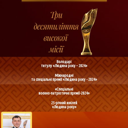
Володарі
титулу «Людина року – 2024»
Міжнародні
та спеціальні премії «Людина року - 2024»
«Спеціальні
воєнно-патріотичні премії-2024»
25-річний ювілей
«Людина року»