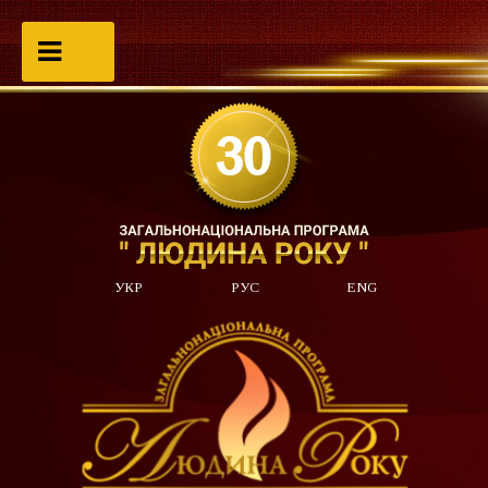
УКР
РУС
ENG