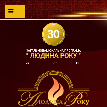
УКР
РУС
ENG