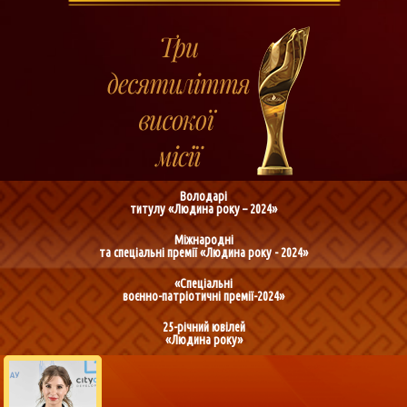
Володарі
титулу «Людина року – 2024»
Міжнародні
та спеціальні премії «Людина року - 2024»
«Спеціальні
воєнно-патріотичні премії-2024»
25-річний ювілей
«Людина року»