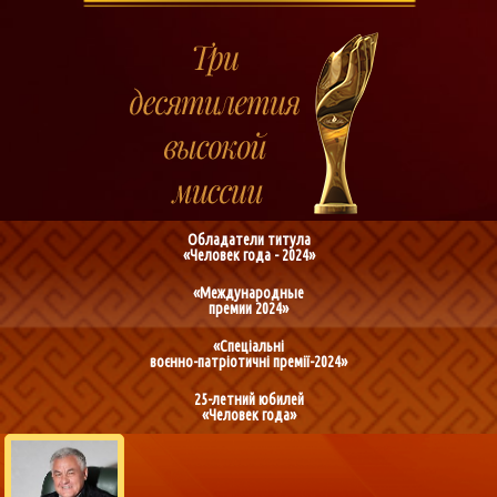
Обладатели титула
«Человек года - 2024»
«Международные
премии 2024»
«Спеціальні
воєнно-патріотичні премії-2024»
25-летний юбилей
«Человек года»