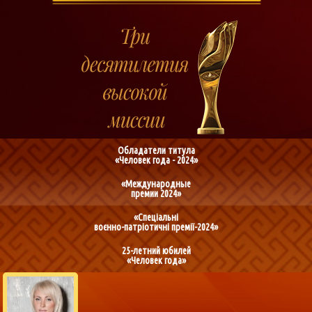
Обладатели титула
«Человек года - 2024»
«Международные
премии 2024»
«Спеціальні
воєнно-патріотичні премії-2024»
25-летний юбилей
«Человек года»