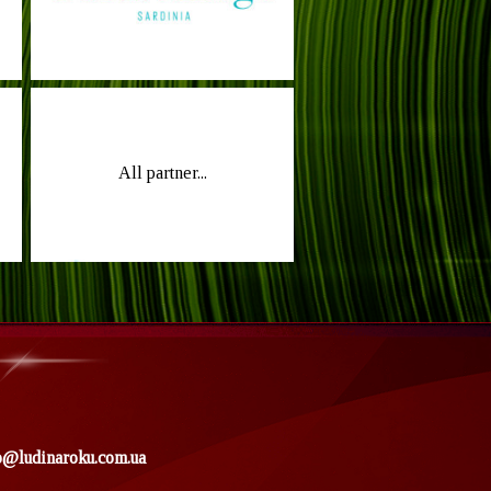
All partner...
o@ludinaroku.com.ua