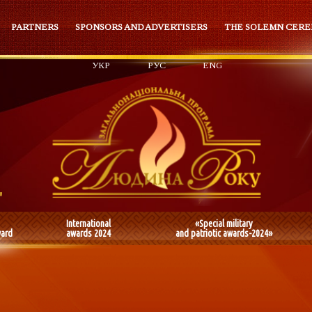
PARTNERS
SPONSORS AND ADVERTISERS
THE SOLEMN CER
УКР
РУС
ENG
International
«Special military
ward
awards 2024
and patriotic awards-2024»