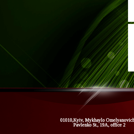
01010,Kyiv, Mykhaylo Omelyanovic
Pavlenko St., 19A, office 2